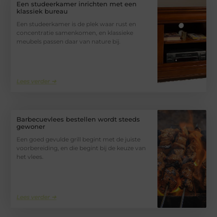
Een studeerkamer inrichten met een
klassiek bureau
Een studeerkamer is de plek waar rust en
concentratie samenkomen, en klassieke
meubels passen daar van nature bij.
Lees verder ➜
Barbecuevlees bestellen wordt steeds
gewoner
Een goed gevulde grill begint met de juiste
voorbereiding, en die begint bij de keuze van
het vlees.
Lees verder ➜