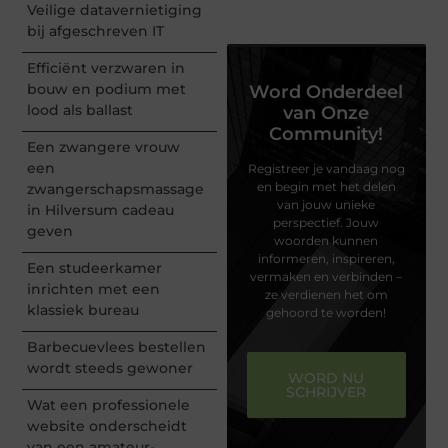
Veilige datavernietiging
bij afgeschreven IT
Efficiënt verzwaren in
bouw en podium met
Word Onderdeel
lood als ballast
van Onze
Community!
Een zwangere vrouw
een
Registreer je vandaag nog
en begin met het delen
zwangerschapsmassage
van jouw unieke
in Hilversum cadeau
perspectief. Jouw
geven
woorden kunnen
informeren, inspireren,
Een studeerkamer
vermaken en verbinden –
inrichten met een
ze verdienen het om
klassiek bureau
gehoord te worden!
Barbecuevlees bestellen
wordt steeds gewoner
WORD NU
SCHRIJVER
Wat een professionele
website onderscheidt
van een amateur-