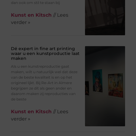
dan ook om stil te staan bij
Kunst en Kitsch
// Lees
verder »
Dé expert in fine art printing
waar u een kunstproductie laat
maken
Als u een kunstreproductie gaat
maken, wilt u natuurlijk wel dat deze
van de beste kwaliteit is en op het
origineel lijkt. Bij Re-Art in Almere
begrijpen ze dit als geen ander en
daarom maken zij reproducties van
de beste
Kunst en Kitsch
// Lees
verder »