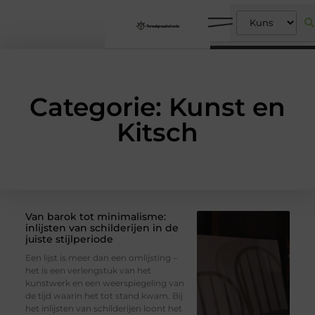
Categorie: Kunst en
Kitsch
Van barok tot minimalisme:
inlijsten van schilderijen in de
juiste stijlperiode
Een lijst is meer dan een omlijsting –
het is een verlengstuk van het
kunstwerk en een weerspiegeling van
de tijd waarin het tot stand kwam. Bij
het inlijsten van schilderijen loont het