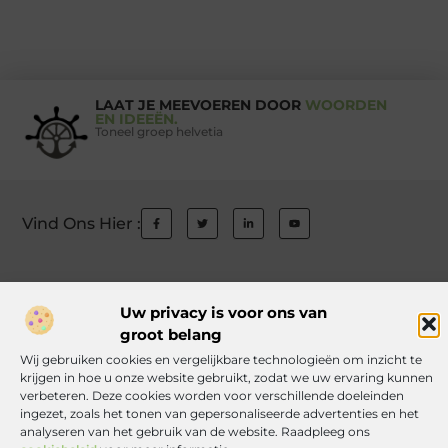
LAAT JE MEEVOEREN DOOR
WOORDEN
EN IDEEËN.
Toneel groep helvetia
Vind Ons Hier :
Uw privacy is voor ons van
Beroemdheden
Uit de Media
Partners
Over ons
Ons team
groot belang
Contact
Auteur worden
Website index
Cookiebeleid (EU)
Wij gebruiken cookies en vergelijkbare technologieën om inzicht te
krijgen in hoe u onze website gebruikt, zodat we uw ervaring kunnen
Links kopen Nederland: wat jij moet weten voordat je de knoop doorhak
verbeteren. Deze cookies worden voor verschillende doeleinden
Manieren om geld te verdienen met jouw website: zo haal je er alles uit
ingezet, zoals het tonen van gepersonaliseerde advertenties en het
analyseren van het gebruik van de website. Raadpleeg ons