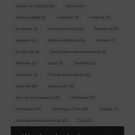
Hobby en vrije tijd
(11)
Horeca
(4)
Huishoudelijk
(2)
Industrie
(7)
Internet
(7)
Kinderen
(3)
Kunst en Kitsch
(4)
Marketing
(9)
Meubels
(4)
Mode en Kleding
(14)
Muziek
(11)
Onderwijs
(6)
Particuliere dienstverlening
(6)
Rechten
(2)
Sport
(5)
Telefonie
(2)
Toerisme
(3)
Tuin en buitenleven
(3)
Vakantie
(8)
Verbouwen
(5)
Vervoer en transport
(10)
Winkelen
(27)
Woningen
(17)
Woning en Tuin
(39)
Zakelijk
(7)
Zakelijke dienstverlening
(15)
Zorg
(3)