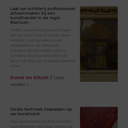
Laat uw schilderij professioneel
schoonmaken bij een
kunsthandel in de regio
Blaricum
Heeft u een prachtig object hangen
aan uw muur maar is het zijn glans
verloren? Laat dan één van de
medewerkers van Marquant
Kunsthandel eens kijken naar uw
schilderij. Deze kunsthandel in de
buurt van Blaricum is gespecialiseerd
in het
Kunst en Kitsch
// Lees
verder »
Giclée techniek toepassen op
uw kunstwerk
Voor kunstwerken en foto’s worden
vaak afdrukken gemaakt volgens de