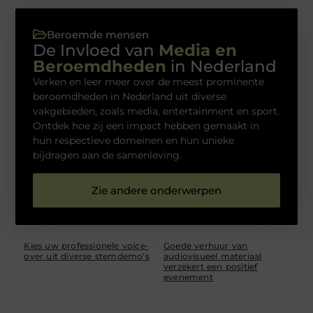
Beroemde mensen
De Invloed van
Media en
Beroemdheden
in Nederland
Verken en leer meer over de meest prominente
beroemdheden in Nederland uit diverse
vakgebieden, zoals media, entertainment en sport.
Ontdek hoe zij een impact hebben gemaakt in
hun respectieve domeinen en hun unieke
bijdragen aan de samenleving.
Zie andere onderwerpen
Kies uw professionele voice-
Goede verhuur van
over uit diverse stemdemo’s
audiovisueel materiaal
verzekert een positief
evenement