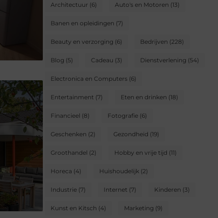
Architectuur
(6)
Auto's en Motoren
(13)
Banen en opleidingen
(7)
Beauty en verzorging
(6)
Bedrijven
(228)
Blog
(5)
Cadeau
(3)
Dienstverlening
(54)
Electronica en Computers
(6)
Entertainment
(7)
Eten en drinken
(18)
Financieel
(8)
Fotografie
(6)
Geschenken
(2)
Gezondheid
(19)
Groothandel
(2)
Hobby en vrije tijd
(11)
Horeca
(4)
Huishoudelijk
(2)
Industrie
(7)
Internet
(7)
Kinderen
(3)
Kunst en Kitsch
(4)
Marketing
(9)