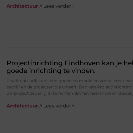
Architectuur
// Lees verder »
Projectinrichting Eindhoven kan je h
goede inrichting te vinden.
U wilt natuurlijk ook een goede en mooie en vooral creatieve
bedrijf en de projecten die u heeft. Dan kan Projectinrichti
uw project zodanig in te richten dat het heel mooi en duideli
Architectuur
// Lees verder »