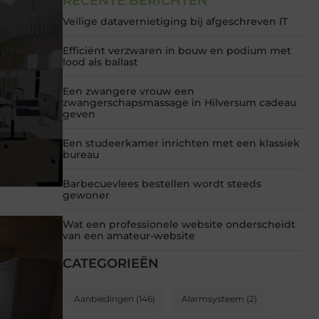
RECENTE BERICHTEN
Veilige datavernietiging bij afgeschreven IT
Efficiënt verzwaren in bouw en podium met
lood als ballast
Een zwangere vrouw een
zwangerschapsmassage in Hilversum cadeau
geven
Een studeerkamer inrichten met een klassiek
bureau
Barbecuevlees bestellen wordt steeds
gewoner
Wat een professionele website onderscheidt
van een amateur-website
CATEGORIEËN
Aanbiedingen
(146)
Alarmsysteem
(2)