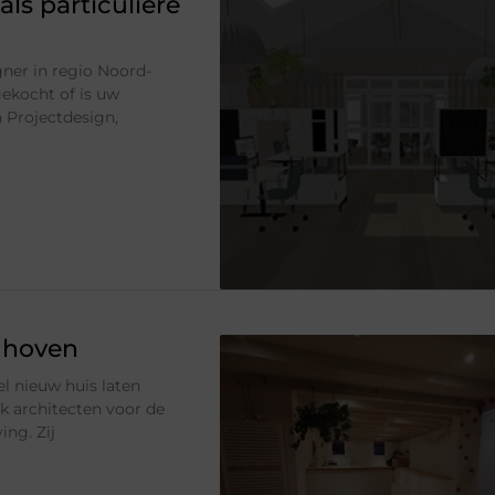
als particuliere
ner in regio Noord-
ekocht of is uw
n Projectdesign,
dhoven
l nieuw huis laten
k architecten voor de
ng. Zij