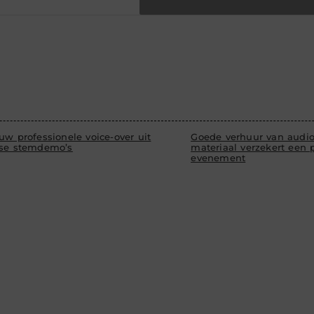
uw professionele voice-over uit
Goede verhuur van audio
rse stemdemo’s
materiaal verzekert een p
evenement