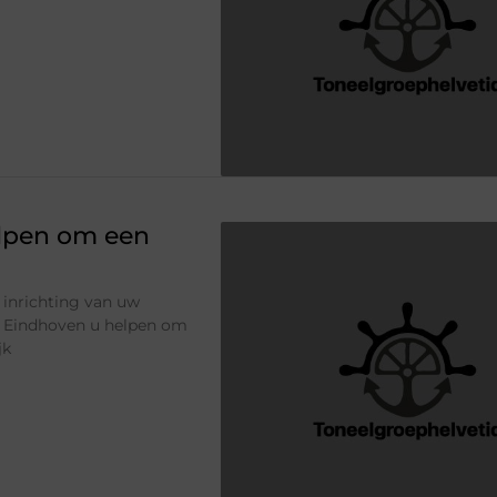
elpen om een
 inrichting van uw
ng Eindhoven u helpen om
jk