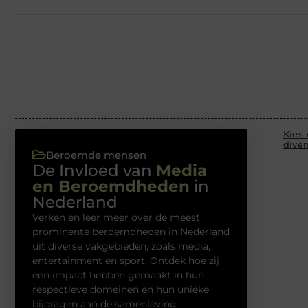
Kies 
dive
Beroemde mensen
De Invloed van
Media
en Beroemdheden
in
Nederland
Verken en leer meer over de meest
prominente beroemdheden in Nederland
uit diverse vakgebieden, zoals media,
entertainment en sport. Ontdek hoe zij
een impact hebben gemaakt in hun
respectieve domeinen en hun unieke
bijdragen aan de samenleving.