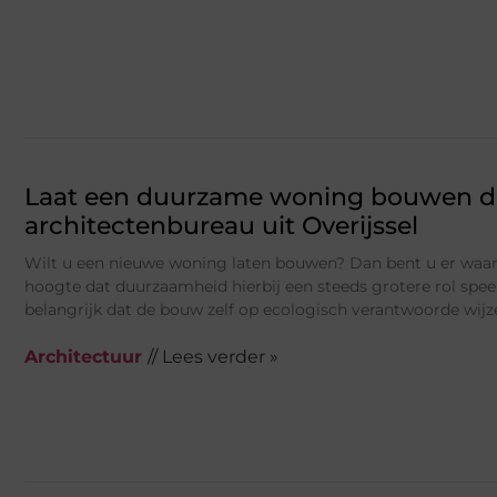
Laat een duurzame woning bouwen do
architectenbureau uit Overijssel
Wilt u een nieuwe woning laten bouwen? Dan bent u er waars
hoogte dat duurzaamheid hierbij een steeds grotere rol speelt
belangrijk dat de bouw zelf op ecologisch verantwoorde wijze
Architectuur
// Lees verder »