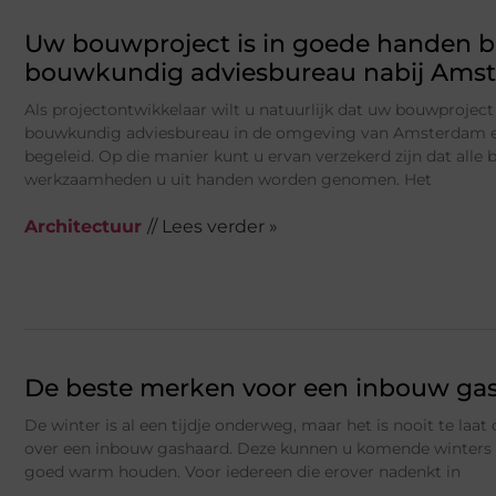
Uw bouwproject is in goede handen bi
bouwkundig adviesbureau nabij Ams
Als projectontwikkelaar wilt u natuurlijk dat uw bouwprojec
bouwkundig adviesbureau in de omgeving van Amsterdam 
begeleid. Op die manier kunt u ervan verzekerd zijn dat alle
werkzaamheden u uit handen worden genomen. Het
Architectuur
// Lees verder »
De beste merken voor een inbouw gas
De winter is al een tijdje onderweg, maar het is nooit te laa
over een inbouw gashaard. Deze kunnen u komende winters 
goed warm houden. Voor iedereen die erover nadenkt in