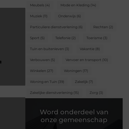
Meubels
(4)
Mode en Kleding
(14)
Muziek
(11)
Onderwijs
(6)
Particuliere dienstverlening
(6)
Rechten
(2)
Sport
(5)
Telefonie
(2)
Toerisme
(3)
Tuin en buitenleven
(3)
Vakantie
(8)
Verbouwen
(5)
Vervoer en transport
(10)
Winkelen
(27)
Woningen
(17)
Woning en Tuin
(39)
Zakelijk
(7)
Zakelijke dienstverlening
(15)
Zorg
(3)
Word onderdeel van
onze gemeenschap