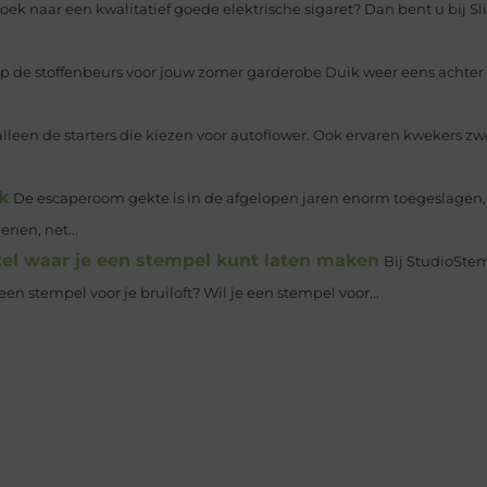
oek naar een kwalitatief goede elektrische sigaret? Dan bent u bij S
op de stoffenbeurs voor jouw zomer garderobe Duik weer eens achte
 alleen de starters die kiezen voor autoflower. Ook ervaren kwekers z
k
De escaperoom gekte is in de afgelopen jaren enorm toegeslagen, e
nen, net...
l waar je een stempel kunt laten maken
Bij StudioSte
en stempel voor je bruiloft? Wil je een stempel voor...