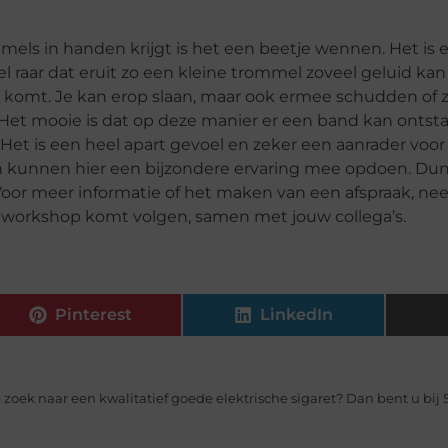
els in handen krijgt is het een beetje wennen. Het is e
el raar dat eruit zo een kleine trommel zoveel geluid k
it komt. Je kan erop slaan, maar ook ermee schudden of 
 Het mooie is dat op deze manier er een band kan onts
 is een heel apart gevoel en zeker een aanrader voo
n kunnen hier een bijzondere ervaring mee opdoen. Dun
. Voor meer informatie of het maken van een afspraak, ne
e workshop komt volgen, samen met jouw collega’s.
Pinterest
LinkedIn
 zoek naar een kwalitatief goede elektrische sigaret? Dan bent u bij