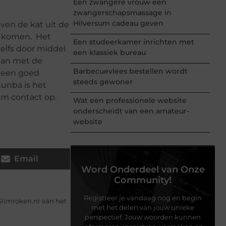
Een zwangere vrouw een
zwangerschapsmassage in
Hilversum cadeau geven
ven de kat uit de
an komen. Het
Een studeerkamer inrichten met
zelfs door middel
een klassiek bureau
taan met de
Barbecuevlees bestellen wordt
r een goed
steeds gewoner
unba is het
em contact op.
Wat een professionele website
onderscheidt van een amateur-
website
Email
Word Onderdeel van Onze
Community!
Registreer je vandaag nog en begin
 Slimroken.nl aan het
met het delen van jouw unieke
perspectief. Jouw woorden kunnen