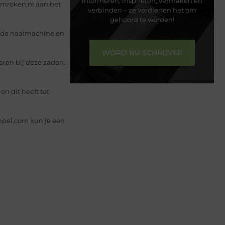
informeren, inspireren, vermaken en
limroken.nl aan het
verbinden – ze verdienen het om
gehoord te worden!
r de naaimachine en
WORD NU SCHRIJVER
weren bij deze zaden.
n dit heeft tot
mpel.com kun je een