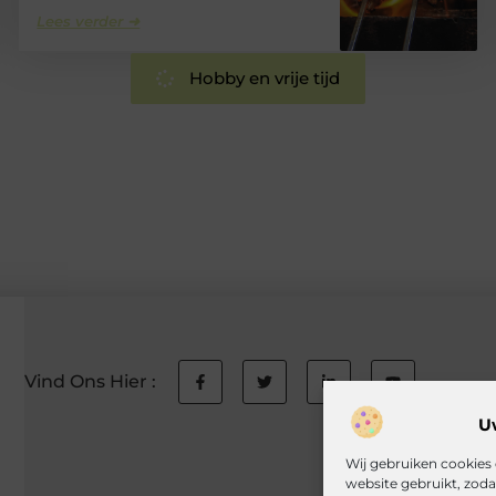
Lees verder ➜
Hobby en vrije tijd
Vind Ons Hier :
U
Wij gebruiken cookies 
website gebruikt, zod