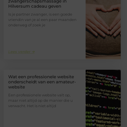
zwangerschapsmassage in
Hilversum cadeau geven
Is je partner zwanger, is een goede
vriendin van je al een paar maanden
onderweg of zoek je
Lees verder ➜
Wat een professionele website
onderscheidt van een amateur-
website
Een professionele website valt op,
maar niet altijd op de manier die u
verwacht. Het is niet altijd