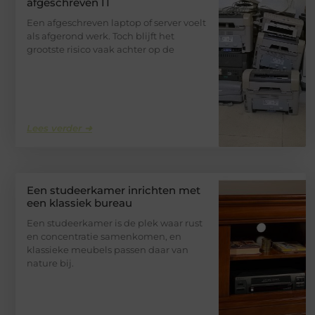
afgeschreven IT
Een afgeschreven laptop of server voelt
als afgerond werk. Toch blijft het
grootste risico vaak achter op de
Lees verder ➜
Een studeerkamer inrichten met
een klassiek bureau
Een studeerkamer is de plek waar rust
en concentratie samenkomen, en
klassieke meubels passen daar van
nature bij.