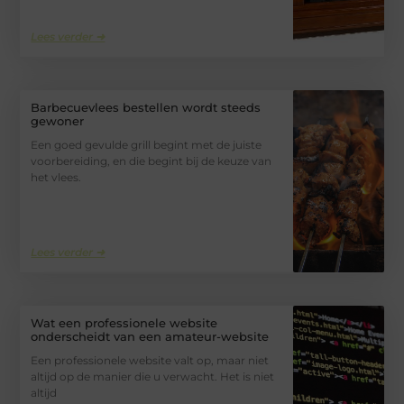
Lees verder ➜
Barbecuevlees bestellen wordt steeds
gewoner
Een goed gevulde grill begint met de juiste
voorbereiding, en die begint bij de keuze van
het vlees.
Lees verder ➜
Wat een professionele website
onderscheidt van een amateur-website
Een professionele website valt op, maar niet
altijd op de manier die u verwacht. Het is niet
altijd