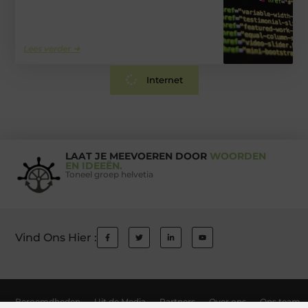
Lees verder ➜
Internet
LAAT JE MEEVOEREN DOOR
WOORDEN
EN IDEEËN.
Toneel groep helvetia
Vind Ons Hier :
Beroemdheden
Uit de Media
Partners
Over ons
Ons team