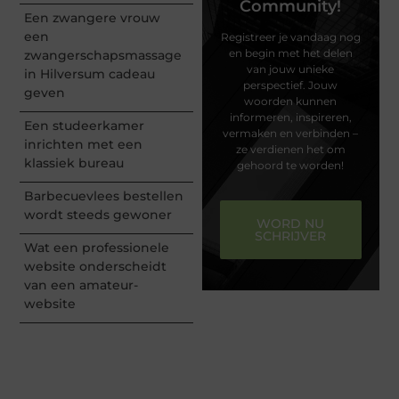
Community!
Een zwangere vrouw
een
Registreer je vandaag nog
en begin met het delen
zwangerschapsmassage
van jouw unieke
in Hilversum cadeau
perspectief. Jouw
geven
woorden kunnen
informeren, inspireren,
Een studeerkamer
vermaken en verbinden –
inrichten met een
ze verdienen het om
klassiek bureau
gehoord te worden!
Barbecuevlees bestellen
wordt steeds gewoner
WORD NU
SCHRIJVER
Wat een professionele
website onderscheidt
van een amateur-
website