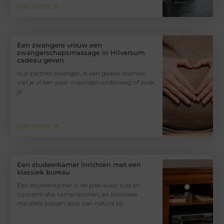
Lees verder ➜
Een zwangere vrouw een
zwangerschapsmassage in Hilversum
cadeau geven
Is je partner zwanger, is een goede vriendin
van je al een paar maanden onderweg of zoek
je
Lees verder ➜
Een studeerkamer inrichten met een
klassiek bureau
Een studeerkamer is de plek waar rust en
concentratie samenkomen, en klassieke
meubels passen daar van nature bij.