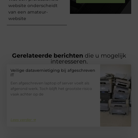
website onderscheidt
van een amateur-
website
Gerelateerde berichten
die u mogelijk
interesseren.
Veilige datavernietiging bij afgeschreven
IT
Een afgeschreven laptop of server voelt als
afgerond werk. Toch blijft het grootste risico
vaak achter op de
Lees verder ➜