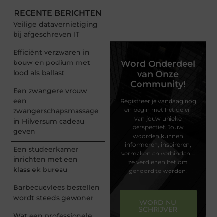
RECENTE BERICHTEN
Veilige datavernietiging
bij afgeschreven IT
Efficiënt verzwaren in
bouw en podium met
Word Onderdeel
lood als ballast
van Onze
Community!
Een zwangere vrouw
een
Registreer je vandaag nog
en begin met het delen
zwangerschapsmassage
van jouw unieke
in Hilversum cadeau
perspectief. Jouw
geven
woorden kunnen
informeren, inspireren,
Een studeerkamer
vermaken en verbinden –
inrichten met een
ze verdienen het om
klassiek bureau
gehoord te worden!
Barbecuevlees bestellen
wordt steeds gewoner
WORD NU
SCHRIJVER
Wat een professionele