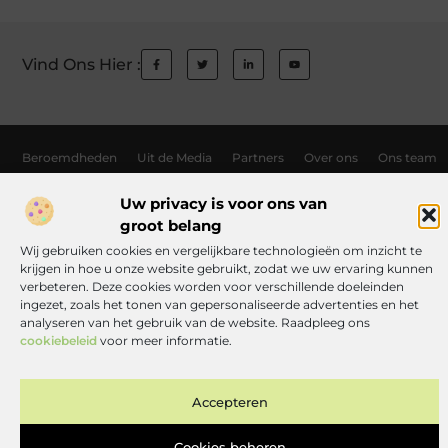
Vind Ons Hier :
Beroemdheden
Uit de Media
Partners
Over ons
Ons team
Contact
Auteur worden
Website index
Cookiebeleid (EU)
Uw privacy is voor ons van
Links kopen Nederland: wat jij moet weten voordat je de knoop doorhak
groot belang
Manieren om geld te verdienen met jouw website: zo haal je er alles uit
Wij gebruiken cookies en vergelijkbare technologieën om inzicht te
krijgen in hoe u onze website gebruikt, zodat we uw ervaring kunnen
verbeteren. Deze cookies worden voor verschillende doeleinden
ingezet, zoals het tonen van gepersonaliseerde advertenties en het
www.toneelgroephelvetia.nl.
All Rights Reserved © 2025
analyseren van het gebruik van de website. Raadpleeg ons
cookiebeleid
voor meer informatie.
Accepteren
Cookies beheren