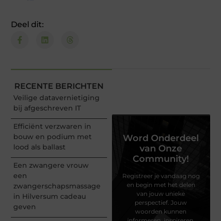
Deel dit:
RECENTE BERICHTEN
Veilige datavernietiging
bij afgeschreven IT
Efficiënt verzwaren in
bouw en podium met
Word Onderdeel
lood als ballast
van Onze
Community!
Een zwangere vrouw
een
Registreer je vandaag nog
en begin met het delen
zwangerschapsmassage
van jouw unieke
in Hilversum cadeau
perspectief. Jouw
geven
woorden kunnen
informeren, inspireren,