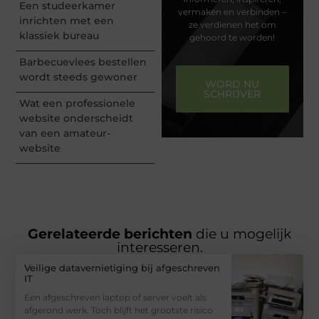
Een studeerkamer
vermaken en verbinden –
inrichten met een
ze verdienen het om
klassiek bureau
gehoord te worden!
Barbecuevlees bestellen
wordt steeds gewoner
WORD NU
SCHRIJVER
Wat een professionele
website onderscheidt
van een amateur-
website
Gerelateerde berichten
die u mogelijk
interesseren.
Veilige datavernietiging bij afgeschreven
IT
Een afgeschreven laptop of server voelt als
afgerond werk. Toch blijft het grootste risico