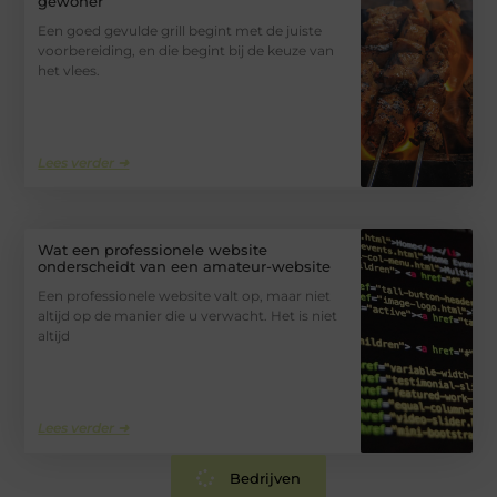
gewoner
Een goed gevulde grill begint met de juiste
voorbereiding, en die begint bij de keuze van
het vlees.
Lees verder ➜
Wat een professionele website
onderscheidt van een amateur-website
Een professionele website valt op, maar niet
altijd op de manier die u verwacht. Het is niet
altijd
Lees verder ➜
Bedrijven