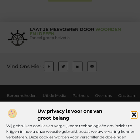
LAAT JE MEEVOEREN DOOR
WOORDEN
EN IDEEËN.
Toneel groep helvetia
Vind Ons Hier :
Beroemdheden
Uit de Media
Partners
Over ons
Ons team
Contact
Auteur worden
Website index
Cookiebeleid (EU)
Uw privacy is voor ons van
Links kopen Nederland: wat jij moet weten voordat je de knoop doorhak
groot belang
Manieren om geld te verdienen met jouw website: zo haal je er alles uit
Wij gebruiken cookies en vergelijkbare technologieën om inzicht te
krijgen in hoe u onze website gebruikt, zodat we uw ervaring kunnen
verbeteren. Deze cookies worden voor verschillende doeleinden