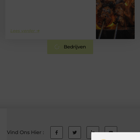
Lees verder ➜
Bedrijven
Vind Ons Hier :