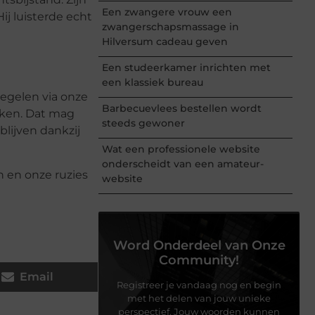
Een zwangere vrouw een
j luisterde echt
zwangerschapsmassage in
Hilversum cadeau geven
Een studeerkamer inrichten met
een klassiek bureau
regelen via onze
Barbecuevlees bestellen wordt
aken. Dat mag
steeds gewoner
blijven dankzij
Wat een professionele website
onderscheidt van een amateur-
n en onze ruzies
website
Word Onderdeel van Onze
Community!
Email
Registreer je vandaag nog en begin
met het delen van jouw unieke
perspectief. Jouw woorden kunnen