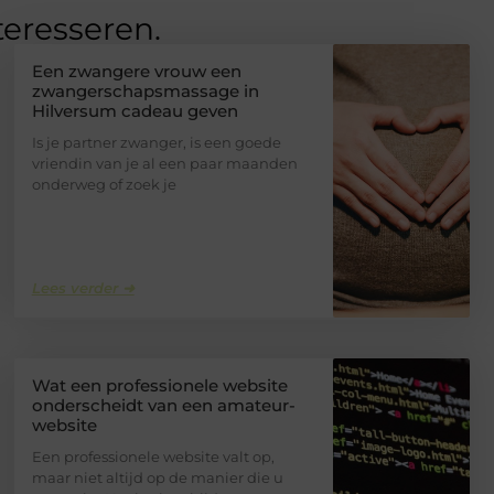
teresseren.
Een zwangere vrouw een
zwangerschapsmassage in
Hilversum cadeau geven
Is je partner zwanger, is een goede
vriendin van je al een paar maanden
onderweg of zoek je
Lees verder ➜
Wat een professionele website
onderscheidt van een amateur-
website
Een professionele website valt op,
maar niet altijd op de manier die u