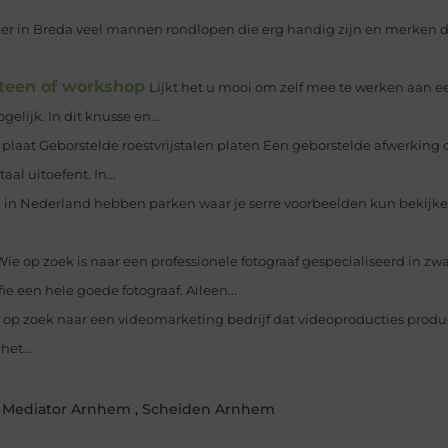
at er in Breda veel mannen rondlopen die erg handig zijn en merken d
steen of workshop
Lijkt het u mooi om zelf mee te werken aan
lijk. In dit knusse en...
 plaat Geborstelde roestvrijstalen platen Een geborstelde afwerking 
al uitoefent. In...
 in Nederland hebben parken waar je serre voorbeelden kun bekijken
Wie op zoek is naar een professionele fotograaf gespecialiseerd in z
e een hele goede fotograaf. Aileen...
 op zoek naar een videomarketing bedrijf dat videoproducties produ
et...
,
Mediator Arnhem
,
Scheiden Arnhem