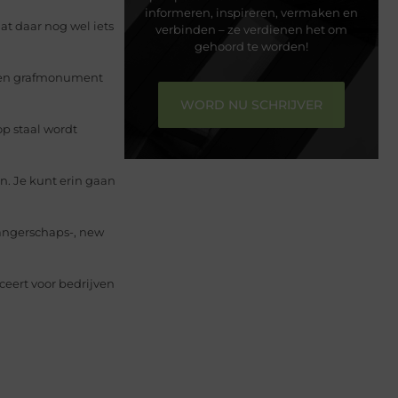
informeren, inspireren, vermaken en
at daar nog wel iets
verbinden – ze verdienen het om
gehoord te worden!
 een grafmonument
WORD NU SCHRIJVER
op staal wordt
. Je kunt erin gaan
wangerschaps-, new
ceert voor bedrijven