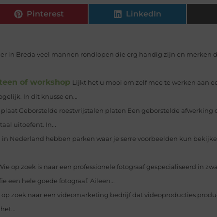
Pinterest
LinkedIn
at er in Breda veel mannen rondlopen die erg handig zijn en merken d
steen of workshop
Lijkt het u mooi om zelf mee te werken aan
lijk. In dit knusse en...
 plaat Geborstelde roestvrijstalen platen Een geborstelde afwerking 
al uitoefent. In...
 in Nederland hebben parken waar je serre voorbeelden kun bekijken
Wie op zoek is naar een professionele fotograaf gespecialiseerd in z
e een hele goede fotograaf. Aileen...
 op zoek naar een videomarketing bedrijf dat videoproducties produ
et...