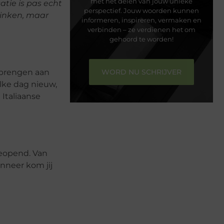
met het delen van jouw unieke
atie is pas echt
perspectief. Jouw woorden kunnen
rinken, maar
informeren, inspireren, vermaken en
verbinden – ze verdienen het om
gehoord te worden!
WORD NU SCHRIJVER
e brengen aan
elke dag nieuw,
 Italiaanse
geopend. Van
nneer kom jij