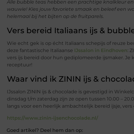
Alle bubble teas hebben een prachtige knalkleur en z
wauwie! Kies jouw favoriete smaak en beleef een war
helemaal bij het bijten op de fruitparels.
Vers bereid Italiaans ijs & bubb
Wie echt gek is op écht Italiaans schepijs of reuze
deze fantastische Italiaanse
IJssalon in Eindhoven
: 
vers ijs bereid door hun gediplomeerde ijsmaker. Je k
receptuur!
Waar vind ik ZININ ijs & chocol
IJssalon ZININ ijs & chocolade is gevestigd in Wink
dinsdag t/m zaterdag zijn ze open tussen 10.00 – 20
langs voor een heerlijk ambachtelijk bereid ijsje, ve
https://www.zinin-ijsenchocolade.nl/
Goed artikel? Deel hem dan op: