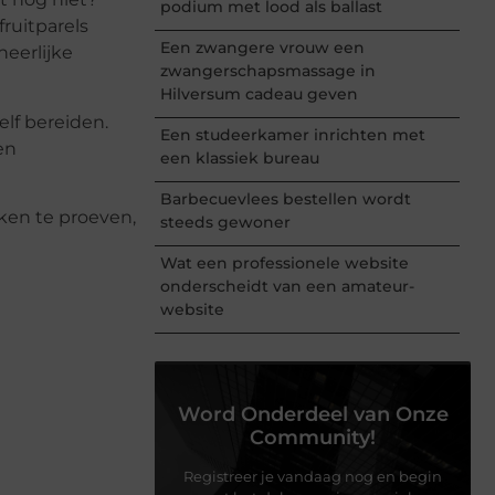
podium met lood als ballast
fruitparels
Een zwangere vrouw een
eerlijke
zwangerschapsmassage in
Hilversum cadeau geven
elf bereiden.
Een studeerkamer inrichten met
en
een klassiek bureau
Barbecuevlees bestellen wordt
aken te proeven,
steeds gewoner
Wat een professionele website
onderscheidt van een amateur-
website
Word Onderdeel van Onze
Community!
Registreer je vandaag nog en begin