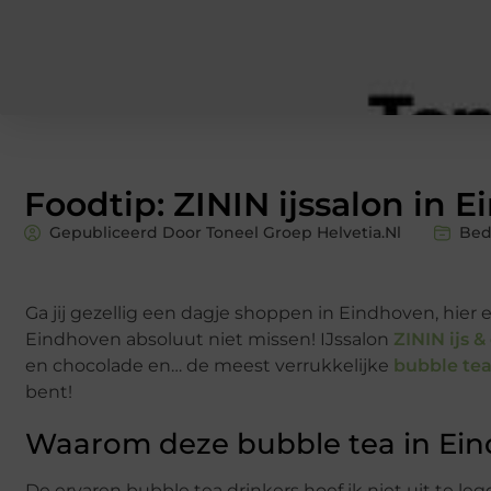
Foodtip: ZININ ijssalon in 
Gepubliceerd Door Toneel Groep Helvetia.nl
Bed
Ga jij gezellig een dagje shoppen in Eindhoven, hier
Eindhoven absoluut niet missen! IJssalon
ZININ ijs 
en chocolade en… de meest verrukkelijke
bubble tea
bent!
Waarom deze bubble tea in Ei
De ervaren bubble tea drinkers hoef ik niet uit te le