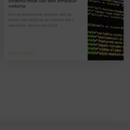
onderscheidt van een amateur-
website
Een professionele website valt op,
maar niet altijd op de manier die u
verwacht. Het is niet altijd
Lees verder ➜