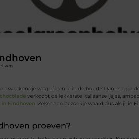
Eindhoven
rijven
 een weekendje weg of ben je in de buurt? Dan mag je dez
& chocolade
verkoopt dé lekkerste Italiaanse ijsjes, amba
 in Eindhoven
! Zeker een bezoekje waard dus als jij in 
ndhoven proeven?
ggen waarom bubble tea op zich zo geweldig is. Ken je he