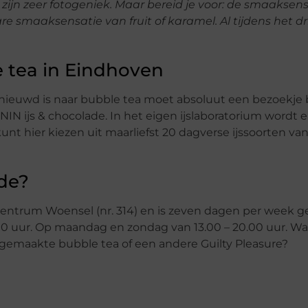
ijn zeer fotogeniek. Maar bereid je voor: de smaaksens
e smaaksensatie van fruit of karamel. Al tijdens het d
le tea in Eindhoven
 benieuwd is naar bubble tea moet absoluut een bezoekj
ZININ ijs & chocolade. In het eigen ijslaboratorium wordt 
unt hier kiezen uit maarliefst 20 dagverse ijssoorten van
ade?
elcentrum Woensel (nr. 314) en is zeven dagen per week 
.00 uur. Op maandag en zondag van 13.00 – 20.00 uur. Wa
rs gemaakte bubble tea of een andere Guilty Pleasure?