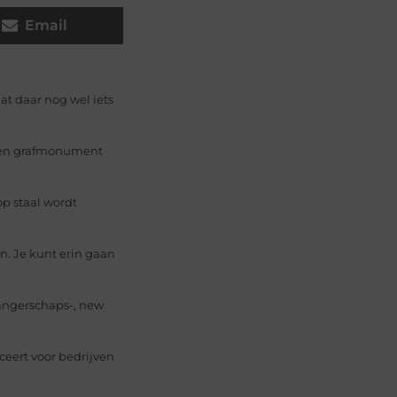
Email
at daar nog wel iets
 een grafmonument
op staal wordt
. Je kunt erin gaan
wangerschaps-, new
ceert voor bedrijven