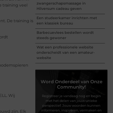
zwangerschapsmassage in
 training veel
Hilversum cadeau geven
Een studeerkamer inrichten met
t. De training is
een klassiek bureau
Barbecuevlees bestellen wordt
ordt
steeds gewoner
Wat een professionele website
onderscheidt van een amateur-
website
enbodemspieren
Word Onderdeel van Onze
Community!
LL. Wij
Registreer je vandaag nog en begin
met het delen van jouw unieke
perspectief. Jouw woorden kunnen
informeren, inspireren, vermaken en
wd zijn. Elk