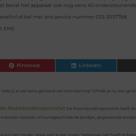
t bevat het apparaat ook nog eens 40 ondersteunende 
awell.nl of bel met ons service nummer 033-3037768.
Pinterest
LinkedIn
?
Heb jij al wel eens gehoord van ems training? Of heb je nu een gro
de Naambordenspecialist
De Naambordenspecialist heeft di
aamborden bestaat uit handgeschilderde bordjes, gegraveerde borde
e kunt niet zonder. Maar wist je dat ‘eigen’ helemaal niet hoeft te bet