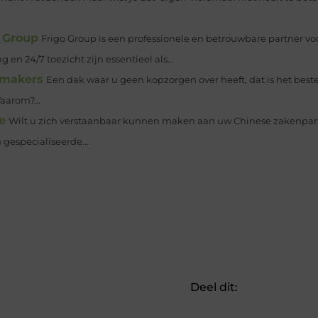
o Group
Frigo Group is een professionele en betrouwbare partner voo
en 24/7 toezicht zijn essentieel als...
kmakers
Een dak waar u geen kopzorgen over heeft, dat is het best
aarom?...
e
Wilt u zich verstaanbaar kunnen maken aan uw Chinese zakenpartne
gespecialiseerde...
Deel dit: