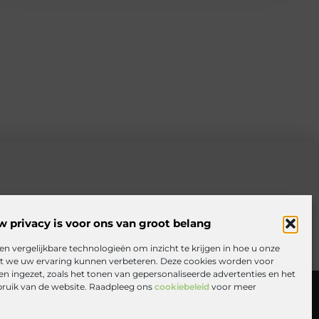
w privacy is voor ons van groot belang
en vergelijkbare technologieën om inzicht te krijgen in hoe u onze
at we uw ervaring kunnen verbeteren. Deze cookies worden voor
en ingezet, zoals het tonen van gepersonaliseerde advertenties en het
rden
Website index
Cookiebeleid (EU)
bruik van de website. Raadpleeg ons
cookiebeleid
voor meer