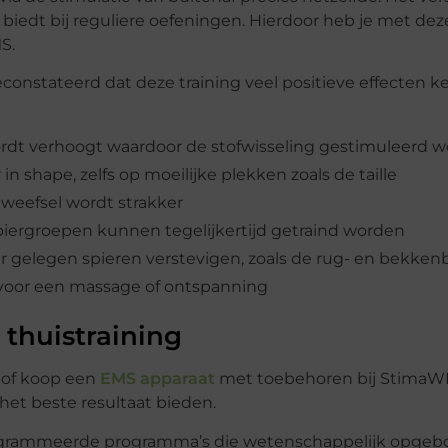
biedt bij reguliere oefeningen. Hierdoor heb je met deze
S.
constateerd dat deze training veel positieve effecten ken
wordt verhoogt waardoor de stofwisseling gestimuleerd w
in shape, zelfs op moeilijke plekken zoals de taille
dweefsel wordt strakker
spiergroepen kunnen tegelijkertijd getraind worden
er gelegen spieren verstevigen, zoals de rug- en bekk
voor een massage of ontspanning
 thuistraining
r of koop een
EMS apparaat
met toebehoren bij StimaWE
het beste resultaat bieden.
ogrammeerde programma’s die wetenschappelijk opgebou