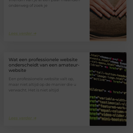
onderweg of zoek je
Lees verder ➜
Wat een professionele website
onderscheidt van een amateur-
website
Een professionele website valt op,
maar niet altijd op de manier die u
verwacht. Het is niet altijd
Lees verder ➜