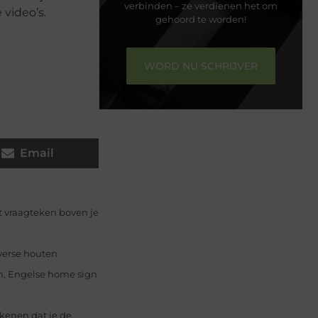
verbinden – ze verdienen het om
video’s.
gehoord te worden!
WORD NU SCHRIJVER
Email
ot vraagteken boven je
verse houten
n, Engelse home sign
ekenen dat je de