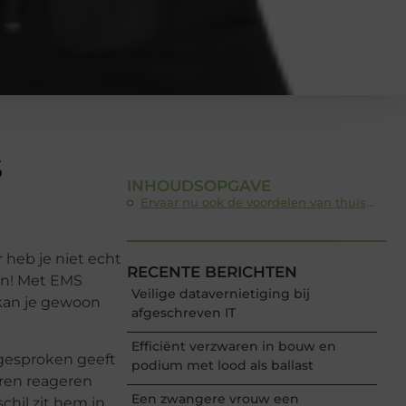
S
INHOUDSOPGAVE
Ervaar nu ook de voordelen van thuistraining
ar heb je niet echt
RECENTE BERICHTEN
en! Met EMS
Veilige datavernietiging bij
 kan je gewoon
afgeschreven IT
Efficiënt verzwaren in bouw en
 gesproken geeft
podium met lood als ballast
eren reageren
Een zwangere vrouw een
chil zit hem in