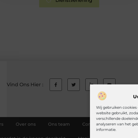
Dienstverlening
Vind Ons Hier :
U
Wij gebruiken cookies 
website gebruikt, zod
verschillende doeleind
rs
Over ons
Ons team
Contact
Auteur wo
analyseren van het ge
informatie.