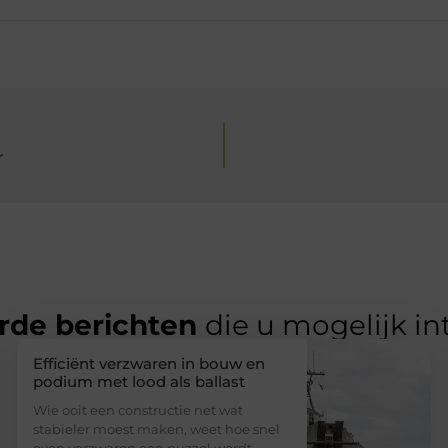
r
rde berichten
die u mogelijk in
Efficiënt verzwaren in bouw en
podium met lood als ballast
Wie ooit een constructie net wat
stabieler moest maken, weet hoe snel
even verzwaren een puzzel wordt.