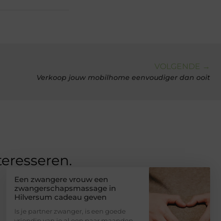
VOLGENDE →
Verkoop jouw mobilhome eenvoudiger dan ooit
teresseren.
Een zwangere vrouw een
zwangerschapsmassage in
Hilversum cadeau geven
Is je partner zwanger, is een goede
vriendin van je al een paar maanden