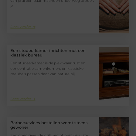
van je al een paar maanden onderweg of zoek
je
Lees verder ➜
Een studeerkamer inrichten met een
klassiek bureau
Een studeerkamer is de plek waar rust en
concentratie samenkomen, en klassieke
meubels passen daar van nature bij.
Lees verder ➜
Barbecuevlees bestellen wordt steeds
gewoner
Een goed gevulde grill begint met de juiste