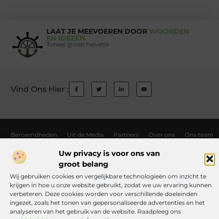
LAAT JE MEEVOEREN DOOR
WOORDEN
EN IDEEËN.
Toneel groep helvetia
Vind Ons Hier :
Beroemdheden
Uit de Media
Partners
Over ons
Ons team
Contact
Auteur worden
Website index
Cookiebeleid (EU)
Uw privacy is voor ons van
groot belang
Links kopen Nederland: wat jij moet weten voordat je de knoop doorhak
Wij gebruiken cookies en vergelijkbare technologieën om inzicht te
Manieren om geld te verdienen met jouw website: zo haal je er alles uit
krijgen in hoe u onze website gebruikt, zodat we uw ervaring kunnen
verbeteren. Deze cookies worden voor verschillende doeleinden
ingezet, zoals het tonen van gepersonaliseerde advertenties en het
analyseren van het gebruik van de website. Raadpleeg ons
www.toneelgroephelvetia.nl.
All Rights Reserved © 2025