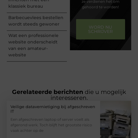
ze verdienen het om
klassiek bureau
gehoord te worden!
Barbecuevlees bestellen
wordt steeds gewoner
WORD NU
SCHRIJVER
Wat een professionele
website onderscheidt
van een amateur-
website
Gerelateerde berichten
die u mogelijk
interesseren.
Veilige datavernietiging bij afgeschreven
IT
Een afgeschreven laptop of server voelt als
afgerond werk. Toch blijft het grootste risico
vaak achter op de