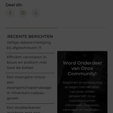
Deel dit:
RECENTE BERICHTEN
Veilige datavernietiging
bij afgeschreven IT
Efficiënt verzwaren in
bouw en podium met
Word Onderdeel
lood als ballast
van Onze
Community!
Een zwangere vrouw
een
Registreer je vandaag nog
en begin met het delen
zwangerschapsmassage
van jouw unieke
in Hilversum cadeau
perspectief. Jouw
geven
woorden kunnen
informeren, inspireren,
Een studeerkamer
vermaken en verbinden –
inrichten met een