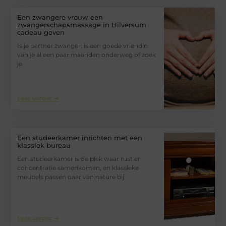
Een zwangere vrouw een
zwangerschapsmassage in Hilversum
cadeau geven
Is je partner zwanger, is een goede vriendin
van je al een paar maanden onderweg of zoek
je
Lees verder ➜
Een studeerkamer inrichten met een
klassiek bureau
Een studeerkamer is de plek waar rust en
concentratie samenkomen, en klassieke
meubels passen daar van nature bij.
Lees verder ➜