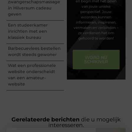
en begin met het delen
zwangerschapsmassage
van jouw unieke
in Hilversum cadeau
perspectief. Jouw
geven
woorden kunnen
informeren, inspireren,
Een studeerkamer
vermaken en verbinden –
inrichten met een
ze verdienen het om
klassiek bureau
gehoord te worden!
Barbecuevlees bestellen
wordt steeds gewoner
WORD NU
SCHRIJVER
Wat een professionele
website onderscheidt
van een amateur-
website
Gerelateerde berichten
die u mogelijk
interesseren.