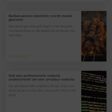
Barbecuevlees bestellen wordt steeds
gewoner
Een goed gevulde grill begint met de juiste
voorbereiding, en die begint bij de keuze van
het vlees.
Lees verder ➜
Wat een professionele website
onderscheidt van een amateur-website
Een professionele website valt op, maar niet
altijd op de manier die u verwacht. Het is niet
altijd