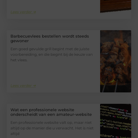
Lees verder ➜
Barbecuevlees bestellen wordt steeds
gewoner
Een goed gevulde grill begint met de juiste
voorbereiding, en die begint bij de keuze van
het vlees.
Lees verder ➜
Wat een professionele website
onderscheidt van een amateur-website
Een professionele website valt op, maar niet
altijd op de manier die u verwacht. Het is niet
altijd