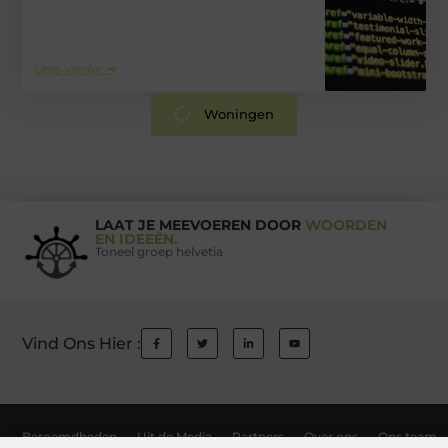
Lees verder ➜
Woningen
LAAT JE MEEVOEREN DOOR
WOORDEN
EN IDEEËN.
Toneel groep helvetia
Vind Ons Hier :
Beroemdheden
Uit de Media
Partners
Over ons
Ons team