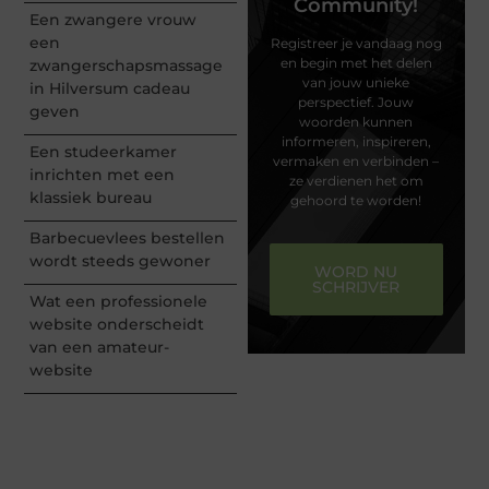
Community!
Een zwangere vrouw
een
Registreer je vandaag nog
en begin met het delen
zwangerschapsmassage
van jouw unieke
in Hilversum cadeau
perspectief. Jouw
geven
woorden kunnen
informeren, inspireren,
Een studeerkamer
vermaken en verbinden –
inrichten met een
ze verdienen het om
klassiek bureau
gehoord te worden!
Barbecuevlees bestellen
wordt steeds gewoner
WORD NU
SCHRIJVER
Wat een professionele
website onderscheidt
van een amateur-
website