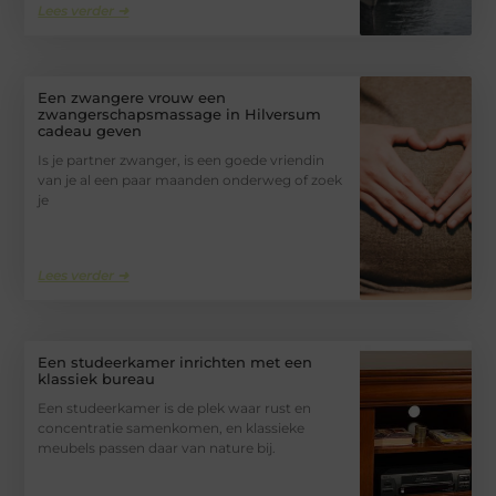
Lees verder ➜
Een zwangere vrouw een
zwangerschapsmassage in Hilversum
cadeau geven
Is je partner zwanger, is een goede vriendin
van je al een paar maanden onderweg of zoek
je
Lees verder ➜
Een studeerkamer inrichten met een
klassiek bureau
Een studeerkamer is de plek waar rust en
concentratie samenkomen, en klassieke
meubels passen daar van nature bij.