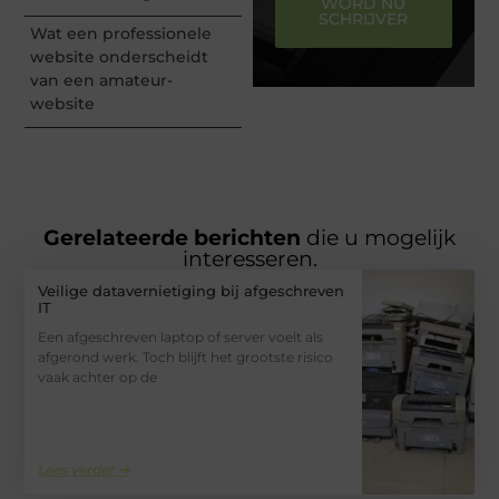
WORD NU
SCHRIJVER
Wat een professionele
website onderscheidt
van een amateur-
website
Gerelateerde berichten
die u mogelijk
interesseren.
Veilige datavernietiging bij afgeschreven
IT
Een afgeschreven laptop of server voelt als
afgerond werk. Toch blijft het grootste risico
vaak achter op de
Lees verder ➜