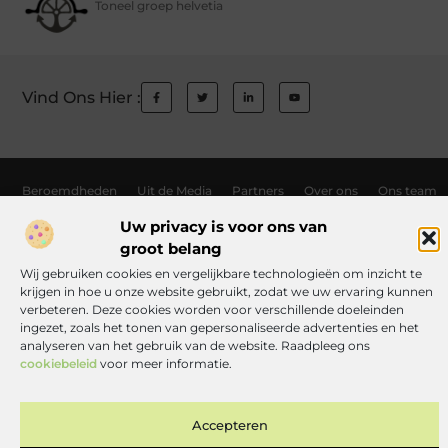
Toneel groep helvetia
Vind Ons Hier :
Beroemdheden
Uit de Media
Partners
Over ons
Ons team
Contact
Auteur worden
Website index
Cookiebeleid (EU)
Uw privacy is voor ons van
groot belang
Links kopen Nederland: wat jij moet weten voordat je de knoop doorhak
Wij gebruiken cookies en vergelijkbare technologieën om inzicht te
Manieren om geld te verdienen met jouw website: zo haal je er alles uit
krijgen in hoe u onze website gebruikt, zodat we uw ervaring kunnen
verbeteren. Deze cookies worden voor verschillende doeleinden
ingezet, zoals het tonen van gepersonaliseerde advertenties en het
analyseren van het gebruik van de website. Raadpleeg ons
www.toneelgroephelvetia.nl.
All Rights Reserved © 2025
cookiebeleid
voor meer informatie.
Accepteren