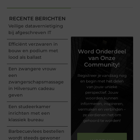
RECENTE BERICHTEN
Veilige datavernietiging
bij afgeschreven IT
Efficiënt verzwaren in
bouw en podium met
Word Onderdeel
lood als ballast
van Onze
Community!
Een zwangere vrouw
een
Registreer je vandaag nog
en begin met het delen
zwangerschapsmassage
van jouw unieke
in Hilversum cadeau
perspectief. Jouw
geven
woorden kunnen
informeren, inspireren,
Een studeerkamer
vermaken en verbinden –
inrichten met een
ze verdienen het om
klassiek bureau
gehoord te worden!
Barbecuevlees bestellen
wordt steeds gewoner