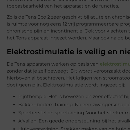
toepasbaarheid van het apparaat en de functies.
Zo is de Tens Eco 2 zeer geschikt bij acute en chron
is ruimte voor nog eens 12 vrij programmeerbare prog
chronische pijn en incontinentie. Ook voor klachten 
het Tens apparaat ingezet worden. Maar ook na de bev
Elektrostimulatie is veilig en nie
De Tens apparaten werken op basis van
elektrostimu
zonder dat je zelf beweegt. Dit wordt veroorzaakt doo
hierboven al beschreven. Het krijgen van stroomstootjes
doet geen pijn. Elektrostimulatie wordt ingezet bij:
Pijntherapie. Het is bewezen en zeer effectief bij
Bekkenbodem training. Na een zwangerschap of
Spierherstel en spiertraining. Voor het sterker
Afvallen. Een goede ondersteuning bij het afval
Huidversteviging. Strakker maken van de huid e