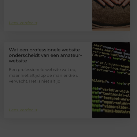
Lees verder ➜
Wat een professionele website
onderscheidt van een amateur-
website
Een professionele website valt op,
maar niet altijd op de manier die u
verwacht. Het is niet altijd
Lees verder ➜