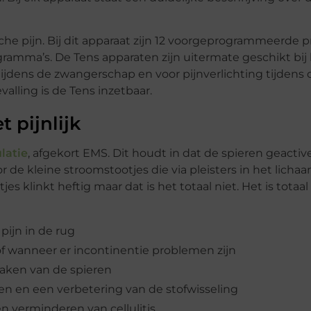
ische pijn. Bij dit apparaat zijn 12 voorgeprogrammeerde
ramma’s. De Tens apparaten zijn uitermate geschikt bij k
tijdens de zwangerschap en voor pijnverlichting tijdens 
alling is de Tens inzetbaar.
t pijnlijk
latie
, afgekort EMS. Dit houdt in dat de spieren geacti
r de kleine stroomstootjes die via pleisters in het licha
 klinkt heftig maar dat is het totaal niet. Het is totaal 
 pijn in de rug
 wanneer er incontinentie problemen zijn
 maken van de spieren
len en een verbetering van de stofwisseling
n verminderen van cellulitis