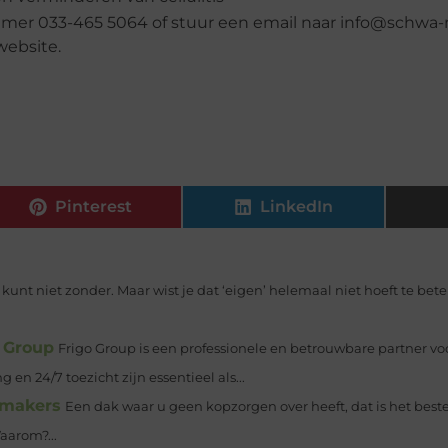
mer 033-465 5064 of stuur een email naar info@schwa-m
website.
Pinterest
LinkedIn
e kunt niet zonder. Maar wist je dat ‘eigen’ helemaal niet hoeft te bet
o Group
Frigo Group is een professionele en betrouwbare partner voo
en 24/7 toezicht zijn essentieel als...
kmakers
Een dak waar u geen kopzorgen over heeft, dat is het best
aarom?...