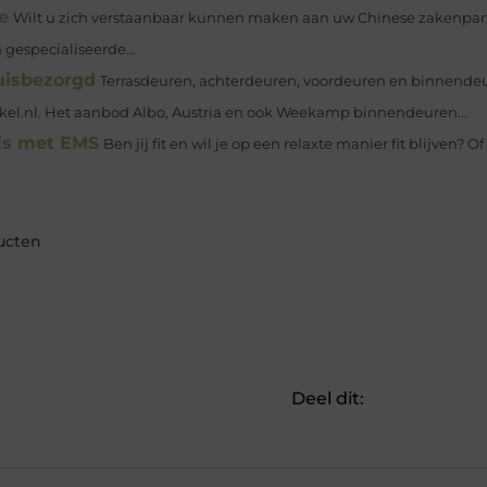
e
Wilt u zich verstaanbaar kunnen maken aan uw Chinese zakenpartne
gespecialiseerde...
uisbezorgd
Terrasdeuren, achterdeuren, voordeuren en binnendeur
el.nl. Het aanbod Albo, Austria en ook Weekamp binnendeuren...
uis met EMS
Ben jij fit en wil je op een relaxte manier fit blijven? Of 
ucten
Deel dit: