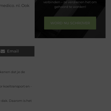
verbinden – ze verdienen het om
edico. nl. Ook
gehoord te worden!
WORD NU SCHRIJVER
Email
ekenen dat je de
r koeltransport en -
e dak. Daarom is het