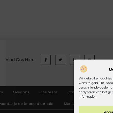
Vind Ons Hier :
U
Wij gebruiken cookies 
website gebruikt, zod
verschillende doeleind
rs
Over ons
Ons team
Contact
Auteur wo
analyseren van het ge
informatie.
voordat je de knoop doorhakt
Manieren om geld te verdie
Acce