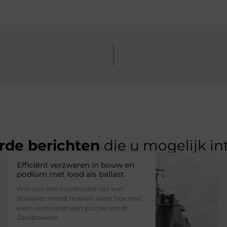
rde berichten
die u mogelijk in
Efficiënt verzwaren in bouw en
podium met lood als ballast
Wie ooit een constructie net wat
stabieler moest maken, weet hoe snel
even verzwaren een puzzel wordt.
Zandzakken