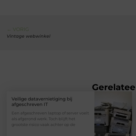
← VORIG
Vintage webwinkel
Gerelatee
Veilige datavernietiging bij
afgeschreven IT
Een afgeschreven laptop of server voelt
als afgerond werk. Toch blijft het
grootste risico vaak achter op de