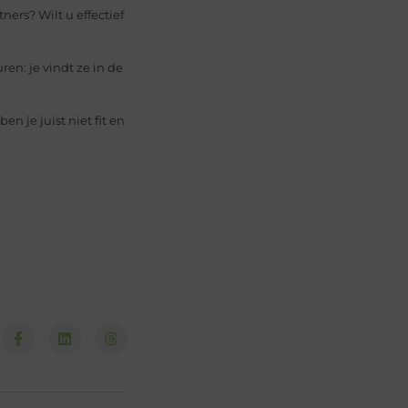
rs? Wilt u effectief
en: je vindt ze in de
ben je juist niet fit en