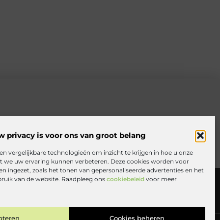
w privacy is voor ons van groot belang
en vergelijkbare technologieën om inzicht te krijgen in hoe u onze
at we uw ervaring kunnen verbeteren. Deze cookies worden voor
en ingezet, zoals het tonen van gepersonaliseerde advertenties en het
rden
Website index
Cookiebeleid (EU)
bruik van de website. Raadpleeg ons
cookiebeleid
voor meer
nen met jouw website: zo haal je er alles uit
pteren
Cookies beheren