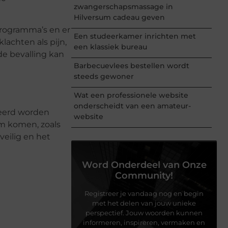
zwangerschapsmassage in
Hilversum cadeau geven
 programma’s en er
Een studeerkamer inrichten met
lachten als pijn,
een klassiek bureau
de bevalling kan
Barbecuevlees bestellen wordt
steeds gewoner
Wat een professionele website
onderscheidt van een amateur-
veerd worden
website
am komen, zoals
veilig en het
Word Onderdeel van Onze
Community!
Registreer je vandaag nog en begin
met het delen van jouw unieke
perspectief. Jouw woorden kunnen
informeren, inspireren, vermaken en