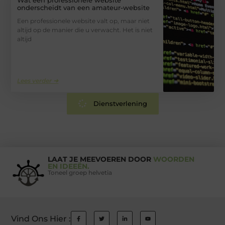
onderscheidt van een amateur-website
Een professionele website valt op, maar niet
altijd op de manier die u verwacht. Het is niet
altijd
Lees verder ➜
Dienstverlening
LAAT JE MEEVOEREN DOOR
WOORDEN
EN IDEEËN.
Toneel groep helvetia
Vind Ons Hier :