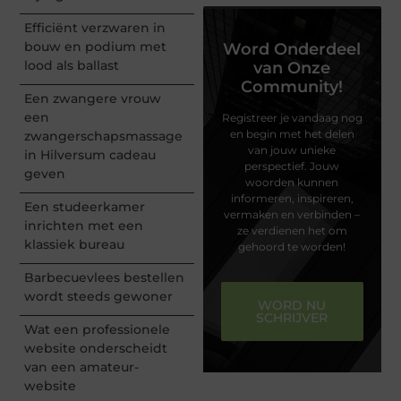
Efficiënt verzwaren in
bouw en podium met
Word Onderdeel
lood als ballast
van Onze
Community!
Een zwangere vrouw
een
Registreer je vandaag nog
en begin met het delen
zwangerschapsmassage
van jouw unieke
in Hilversum cadeau
perspectief. Jouw
geven
woorden kunnen
informeren, inspireren,
Een studeerkamer
vermaken en verbinden –
inrichten met een
ze verdienen het om
klassiek bureau
gehoord te worden!
Barbecuevlees bestellen
wordt steeds gewoner
WORD NU
SCHRIJVER
Wat een professionele
website onderscheidt
van een amateur-
website