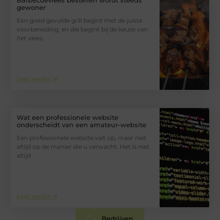
Barbecuevlees bestellen wordt steeds
gewoner
Een goed gevulde grill begint met de juiste
voorbereiding, en die begint bij de keuze van
het vlees.
Lees verder ➜
Wat een professionele website
onderscheidt van een amateur-website
Een professionele website valt op, maar niet
altijd op de manier die u verwacht. Het is niet
altijd
Lees verder ➜
Bedrijven