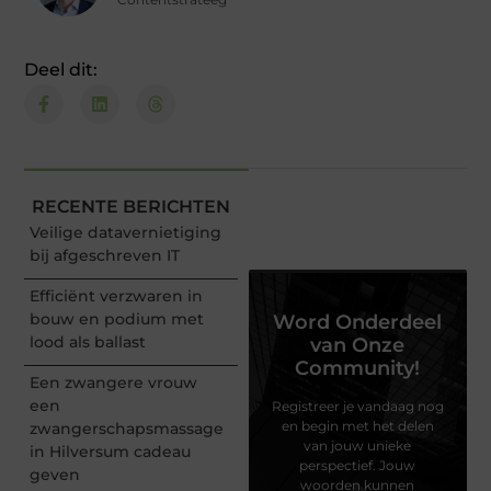
Deel dit:
RECENTE BERICHTEN
Veilige datavernietiging
bij afgeschreven IT
Efficiënt verzwaren in
bouw en podium met
Word Onderdeel
lood als ballast
van Onze
Community!
Een zwangere vrouw
een
Registreer je vandaag nog
en begin met het delen
zwangerschapsmassage
van jouw unieke
in Hilversum cadeau
perspectief. Jouw
geven
woorden kunnen