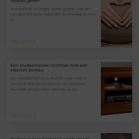
cadeau geven
Is je partner zwanger, is een goede vriendin
van je al een paar maanden onderweg of zoek
je
Lees verder ➜
Een studeerkamer inrichten met een
klassiek bureau
Een studeerkamer is de plek waar rust en
concentratie samenkomen, en klassieke
meubels passen daar van nature bij.
Lees verder ➜