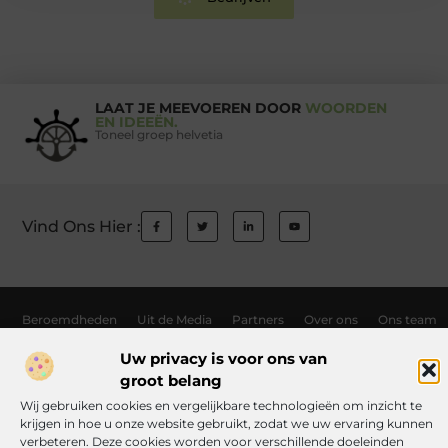
LAAT JE MEEVOEREN DOOR
WOORDEN
EN IDEEËN.
Toneel groep helvetia
Vind Ons Hier :
Beroemdheden
Uit de Media
Partners
Over ons
Ons team
Contact
Auteur worden
Website index
Cookiebeleid (EU)
Uw privacy is voor ons van
groot belang
Links kopen Nederland: wat jij moet weten voordat je de knoop doorhak
Wij gebruiken cookies en vergelijkbare technologieën om inzicht te
Manieren om geld te verdienen met jouw website: zo haal je er alles uit
krijgen in hoe u onze website gebruikt, zodat we uw ervaring kunnen
verbeteren. Deze cookies worden voor verschillende doeleinden