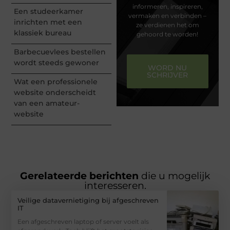
informeren, inspireren,
Een studeerkamer
vermaken en verbinden –
inrichten met een
ze verdienen het om
klassiek bureau
gehoord te worden!
Barbecuevlees bestellen
wordt steeds gewoner
WORD NU
SCHRIJVER
Wat een professionele
website onderscheidt
van een amateur-
website
Gerelateerde berichten
die u mogelijk
interesseren.
Veilige datavernietiging bij afgeschreven
IT
Een afgeschreven laptop of server voelt als