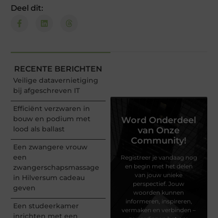
Deel dit:
RECENTE BERICHTEN
Veilige datavernietiging
bij afgeschreven IT
Efficiënt verzwaren in
bouw en podium met
Word Onderdeel
lood als ballast
van Onze
Community!
Een zwangere vrouw
een
Registreer je vandaag nog
en begin met het delen
zwangerschapsmassage
van jouw unieke
in Hilversum cadeau
perspectief. Jouw
geven
woorden kunnen
informeren, inspireren,
Een studeerkamer
vermaken en verbinden –
inrichten met een