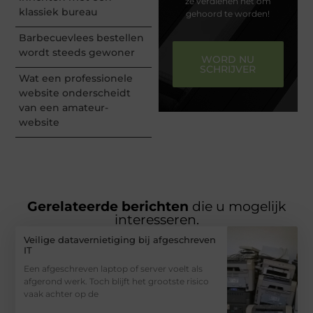
ze verdienen het om
klassiek bureau
gehoord te worden!
Barbecuevlees bestellen
wordt steeds gewoner
WORD NU
SCHRIJVER
Wat een professionele
website onderscheidt
van een amateur-
website
Gerelateerde berichten
die u mogelijk
interesseren.
Veilige datavernietiging bij afgeschreven
IT
Een afgeschreven laptop of server voelt als
afgerond werk. Toch blijft het grootste risico
vaak achter op de