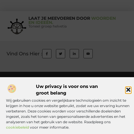
LAAT JE MEEVOEREN DOOR
WOORDEN
EN IDEEËN.
Toneel groep helvetia
Vind Ons Hier :
Beroemdheden
Uit de Media
Partners
Over ons
Ons team
Uw privacy is voor ons van
Contact
Auteur worden
Website index
Cookiebeleid (EU)
groot belang
Links kopen Nederland: wat jij moet weten voordat je de knoop doorhak
Wij gebruiken cookies en vergelijkbare technologieën om inzicht te
krijgen in hoe u onze website gebruikt, zodat we uw ervaring kunnen
Manieren om geld te verdienen met jouw website: zo haal je er alles uit
verbeteren. Deze cookies worden voor verschillende doeleinden
ingezet, zoals het tonen van gepersonaliseerde advertenties en het
analyseren van het gebruik van de website. Raadpleeg ons
cookiebeleid
voor meer informatie.
www.toneelgroephelvetia.nl.
All Rights Reserved © 2025