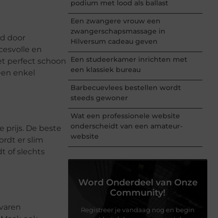
podium met lood als ballast
Een zwangere vrouw een
zwangerschapsmassage in
d door
Hilversum cadeau geven
cesvolle en
Een studeerkamer inrichten met
et perfect schoon
een klassiek bureau
een enkel
Barbecuevlees bestellen wordt
steeds gewoner
Wat een professionele website
onderscheidt van een amateur-
e prijs. De beste
website
rdt er slim
t of slechts
Word Onderdeel van Onze
Community!
varen
Registreer je vandaag nog en begin