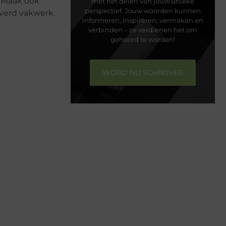
. Maak ook
met het delen van jouw unieke
perspectief. Jouw woorden kunnen
everd vakwerk.
informeren, inspireren, vermaken en
verbinden – ze verdienen het om
gehoord te worden!
WORD NU SCHRIJVER