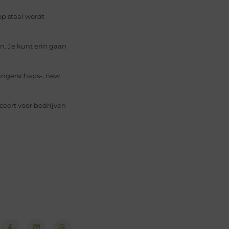
op staal wordt
. Je kunt erin gaan
wangerschaps-, new
ceert voor bedrijven