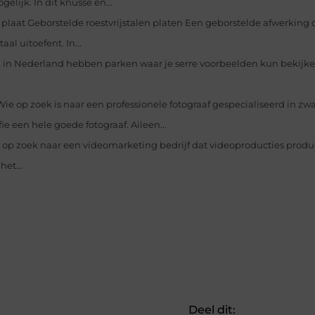
lijk. In dit knusse en...
 plaat Geborstelde roestvrijstalen platen Een geborstelde afwerking 
al uitoefent. In...
 in Nederland hebben parken waar je serre voorbeelden kun bekijken
Wie op zoek is naar een professionele fotograaf gespecialiseerd in z
e een hele goede fotograaf. Aileen...
 op zoek naar een videomarketing bedrijf dat videoproducties produ
et...
Deel dit: