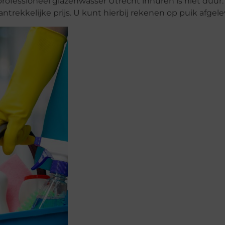
professioneel glazenwasser Utrecht inhuren is niet duur
trekkelijke prijs. U kunt hierbij rekenen op puik afgel