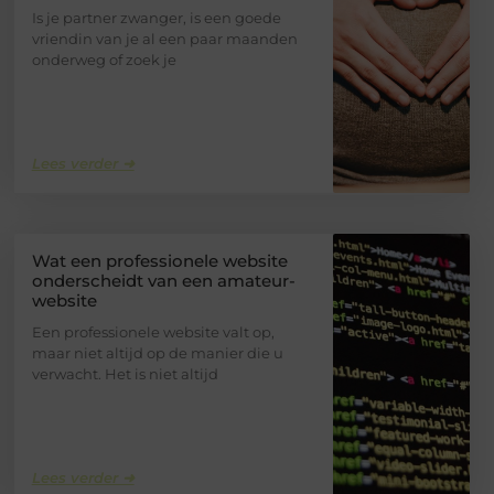
Is je partner zwanger, is een goede
vriendin van je al een paar maanden
onderweg of zoek je
Lees verder ➜
Wat een professionele website
onderscheidt van een amateur-
website
Een professionele website valt op,
maar niet altijd op de manier die u
verwacht. Het is niet altijd
Lees verder ➜