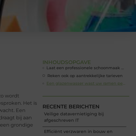
INHOUDSOPGAVE
Laat een professionele schoonmaak over aan specialisten
Reken ook op aantrekkelijke tarieven
Een glazenwasser wast uw ramen perfect schoon zoals gewenst
zo wordt
sproken. Het is
RECENTE BERICHTEN
wacht. Een
Veilige datavernietiging bij
raagt bij aan
afgeschreven IT
 een grondige
Efficiënt verzwaren in bouw en