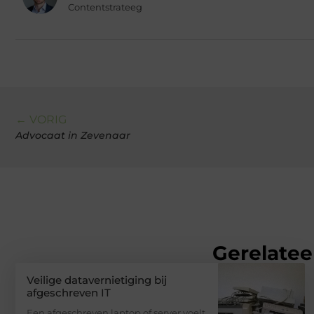
Contentstrateeg
← VORIG
Advocaat in Zevenaar
Gerelatee
Veilige datavernietiging bij
afgeschreven IT
Een afgeschreven laptop of server voelt