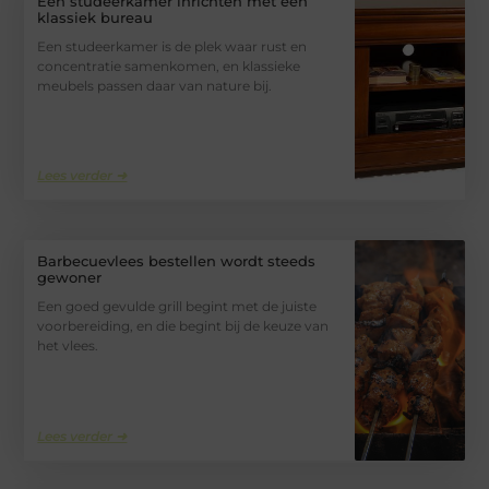
Een studeerkamer inrichten met een
klassiek bureau
Een studeerkamer is de plek waar rust en
concentratie samenkomen, en klassieke
meubels passen daar van nature bij.
Lees verder ➜
Barbecuevlees bestellen wordt steeds
gewoner
Een goed gevulde grill begint met de juiste
voorbereiding, en die begint bij de keuze van
het vlees.
Lees verder ➜