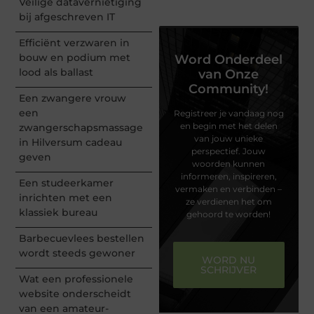
Veilige datavernietiging
bij afgeschreven IT
Efficiënt verzwaren in
bouw en podium met
Word Onderdeel
lood als ballast
van Onze
Community!
Een zwangere vrouw
een
Registreer je vandaag nog
en begin met het delen
zwangerschapsmassage
van jouw unieke
in Hilversum cadeau
perspectief. Jouw
geven
woorden kunnen
informeren, inspireren,
Een studeerkamer
vermaken en verbinden –
inrichten met een
ze verdienen het om
klassiek bureau
gehoord te worden!
Barbecuevlees bestellen
wordt steeds gewoner
WORD NU
SCHRIJVER
Wat een professionele
website onderscheidt
van een amateur-