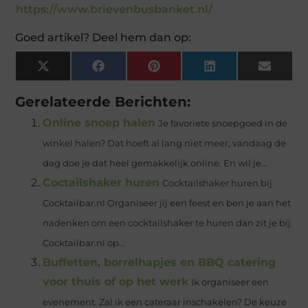
https://www.brievenbusbanket.nl/
Goed artikel? Deel hem dan op:
X
Facebook
Pinterest
LinkedIn
Email
(Twitter)
Gerelateerde Berichten:
Online snoep halen
Je favoriete snoepgoed in de
winkel halen? Dat hoeft al lang niet meer, vandaag de
dag doe je dat heel gemakkelijk online. En wil je...
Coctailshaker huren
Cocktailshaker huren bij
Cocktailbar.nl Organiseer jij een feest en ben je aan het
nadenken om een cocktailshaker te huren dan zit je bij
Cocktailbar.nl op...
Buffetten, borrelhapjes en BBQ catering
voor thuis of op het werk
Ik organiseer een
evenement. Zal ik een cateraar inschakelen? De keuze