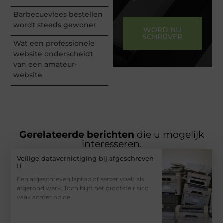
Barbecuevlees bestellen
wordt steeds gewoner
WORD NU
SCHRIJVER
Wat een professionele
website onderscheidt
van een amateur-
website
Gerelateerde berichten
die u mogelijk
interesseren.
Veilige datavernietiging bij afgeschreven
IT
Een afgeschreven laptop of server voelt als
afgerond werk. Toch blijft het grootste risico
vaak achter op de