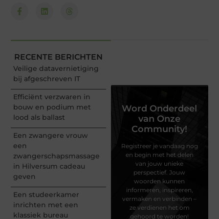
RECENTE BERICHTEN
Veilige datavernietiging
bij afgeschreven IT
Efficiënt verzwaren in
bouw en podium met
Word Onderdeel
lood als ballast
van Onze
Community!
Een zwangere vrouw
een
Registreer je vandaag nog
en begin met het delen
zwangerschapsmassage
van jouw unieke
in Hilversum cadeau
perspectief. Jouw
geven
woorden kunnen
informeren, inspireren,
Een studeerkamer
vermaken en verbinden –
inrichten met een
ze verdienen het om
klassiek bureau
gehoord te worden!