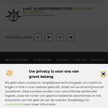
LAAT JE MEEVOEREN DOOR
WOORDEN
EN IDEEËN.
Toneel groep helvetia
Vind Ons Hier :
Beroemdheden
Uit de Media
Partners
Over ons
Ons team
Contact
Auteur worden
Website index
Cookiebeleid (EU)
Uw privacy is voor ons van
Links kopen Nederland: wat jij moet weten voordat je de knoop doorhak
groot belang
Manieren om geld te verdienen met jouw website: zo haal je er alles uit
Wij gebruiken cookies en vergelijkbare technologieën om inzicht te
krijgen in hoe u onze website gebruikt, zodat we uw ervaring kunnen
verbeteren. Deze cookies worden voor verschillende doeleinden
ingezet, zoals het tonen van gepersonaliseerde advertenties en het
www.toneelgroephelvetia.nl.
All Rights Reserved © 2025
analyseren van het gebruik van de website. Raadpleeg ons
cookiebeleid
voor meer informatie.