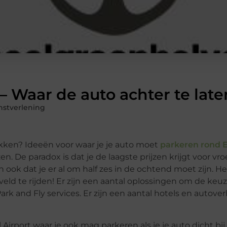
– Waar de auto achter te late
nstverlening
ekken? Ideeën voor waar je je auto moet
parkeren rond 
ezen. De paradox is dat je de laagste prijzen krijgt voor v
 ook dat je er al om half zes in de ochtend moet zijn. He
veld te rijden! Er zijn een aantal oplossingen om de keuz
k and Fly services. Er zijn een aantal hotels en autove
Airport waar je ook mag parkeren als je je auto dicht bij 