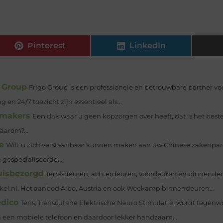
Pinterest
LinkedIn
o Group
Frigo Group is een professionele en betrouwbare partner voo
en 24/7 toezicht zijn essentieel als...
kmakers
Een dak waar u geen kopzorgen over heeft, dat is het best
aarom?...
e
Wilt u zich verstaanbaar kunnen maken aan uw Chinese zakenpartne
gespecialiseerde...
uisbezorgd
Terrasdeuren, achterdeuren, voordeuren en binnendeur
el.nl. Het aanbod Albo, Austria en ook Weekamp binnendeuren...
edico
Tens, Transcutane Elektrische Neuro Stimulatie, wordt tegenw
n een mobiele telefoon en daardoor lekker handzaam...