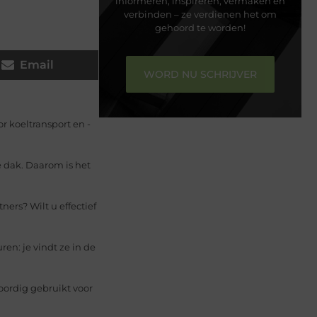
informeren, inspireren, vermaken en
verbinden – ze verdienen het om
gehoord te worden!
Email
WORD NU SCHRIJVER
r koeltransport en -
e dak. Daarom is het
rs? Wilt u effectief
en: je vindt ze in de
oordig gebruikt voor