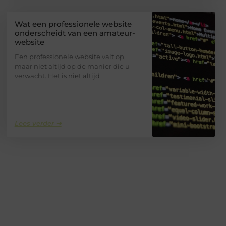
Wat een professionele website
onderscheidt van een amateur-
website
Een professionele website valt op,
maar niet altijd op de manier die u
verwacht. Het is niet altijd
Lees verder ➜