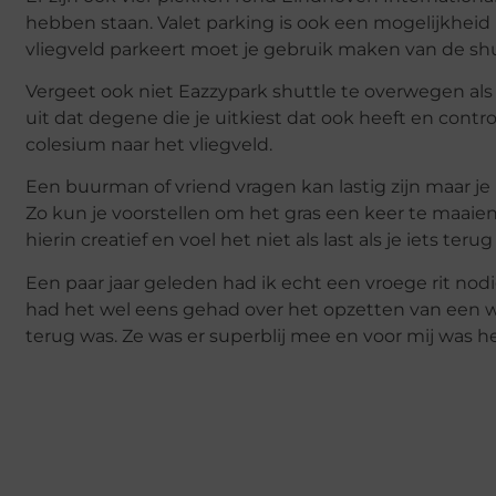
hebben staan. Valet parking is ook een mogelijkheid m
vliegveld parkeert moet je gebruik maken van de shu
Vergeet ook niet Eazzypark shuttle te overwegen als
uit dat degene die je uitkiest dat ook heeft en contr
colesium naar het vliegveld.
Een buurman of vriend vragen kan lastig zijn maar je
Zo kun je voorstellen om het gras een keer te maaien
hierin creatief en voel het niet als last als je iets ter
Een paar jaar geleden had ik echt een vroege rit no
had het wel eens gehad over het opzetten van een web
terug was. Ze was er superblij mee en voor mij was h