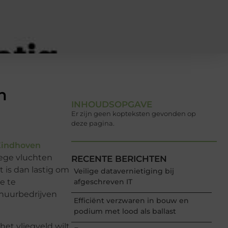
n
INHOUDSOPGAVE
Er zijn geen kopteksten gevonden op
deze pagina.
Eindhoven
roege vluchten
RECENTE BERICHTEN
t is dan lastig om
Veilige datavernietiging bij
e te
afgeschreven IT
rhuurbedrijven
Efficiënt verzwaren in bouw en
podium met lood als ballast
het vliegveld wilt