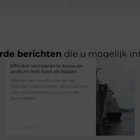
rde berichten
die u mogelijk in
Efficiënt verzwaren in bouw en
podium met lood als ballast
Wie ooit een constructie net wat
stabieler moest maken, weet hoe snel
even verzwaren een puzzel wordt.
Zandzakken
Lees verder ➜