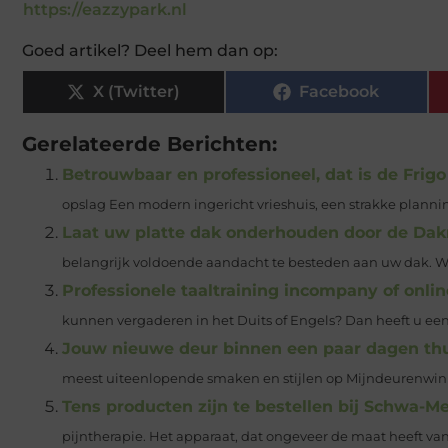
https://eazzypark.nl
Goed artikel? Deel hem dan op:
X (Twitter)
Facebook
Gerelateerde Berichten:
Betrouwbaar en professioneel, dat is de Frig
opslag Een modern ingericht vrieshuis, een strakke planning 
Laat uw platte dak onderhouden door de Da
belangrijk voldoende aandacht te besteden aan uw dak. W
Professionele taaltraining incompany of onlin
kunnen vergaderen in het Duits of Engels? Dan heeft u een 
Jouw nieuwe deur binnen een paar dagen th
meest uiteenlopende smaken en stijlen op Mijndeurenwink
Tens producten zijn te bestellen bij Schwa-M
pijntherapie. Het apparaat, dat ongeveer de maat heeft va