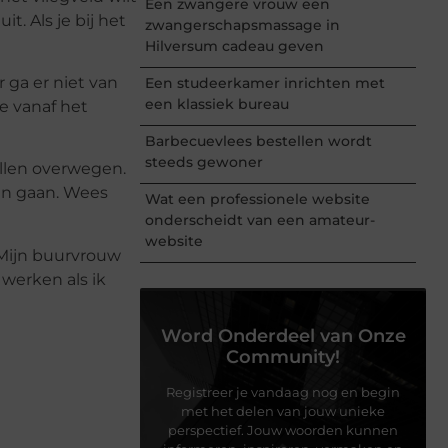
Een zwangere vrouw een
. Als je bij het
zwangerschapsmassage in
Hilversum cadeau geven
 ga er niet van
Een studeerkamer inrichten met
een klassiek bureau
ie vanaf het
Barbecuevlees bestellen wordt
steeds gewoner
illen overwegen.
len gaan. Wees
Wat een professionele website
onderscheidt van een amateur-
website
 Mijn buurvrouw
werken als ik
Word Onderdeel van Onze
Community!
Registreer je vandaag nog en begin
met het delen van jouw unieke
perspectief. Jouw woorden kunnen