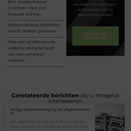
Een studeerkamer
vermaken en verbinden –
inrichten met een
ze verdienen het om
klassiek bureau
gehoord te worden!
Barbecuevlees bestellen
wordt steeds gewoner
WORD NU
SCHRIJVER
Wat een professionele
website onderscheidt
van een amateur-
website
Gerelateerde berichten
die u mogelijk
interesseren.
Veilige datavernietiging bij afgeschreven
IT
Een afgeschreven laptop of server voelt als
afgerond werk. Toch blijft het grootste risico