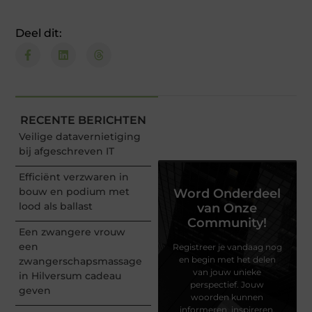
Deel dit:
RECENTE BERICHTEN
Veilige datavernietiging
bij afgeschreven IT
Efficiënt verzwaren in
bouw en podium met
Word Onderdeel
lood als ballast
van Onze
Community!
Een zwangere vrouw
een
Registreer je vandaag nog
en begin met het delen
zwangerschapsmassage
van jouw unieke
in Hilversum cadeau
perspectief. Jouw
geven
woorden kunnen
informeren, inspireren,