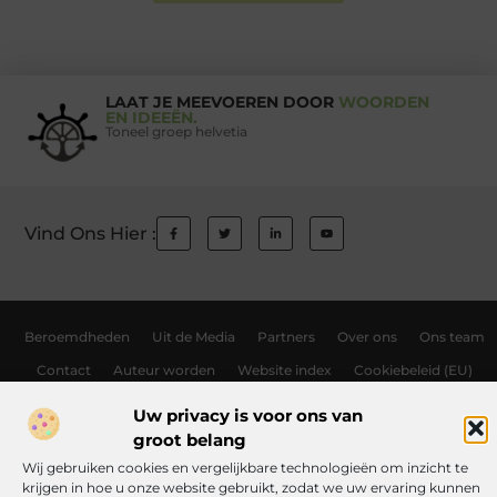
LAAT JE MEEVOEREN DOOR
WOORDEN
EN IDEEËN.
Toneel groep helvetia
Vind Ons Hier :
Beroemdheden
Uit de Media
Partners
Over ons
Ons team
Contact
Auteur worden
Website index
Cookiebeleid (EU)
Links kopen Nederland: wat jij moet weten voordat je de knoop doorhak
Uw privacy is voor ons van
groot belang
Manieren om geld te verdienen met jouw website: zo haal je er alles uit
Wij gebruiken cookies en vergelijkbare technologieën om inzicht te
krijgen in hoe u onze website gebruikt, zodat we uw ervaring kunnen