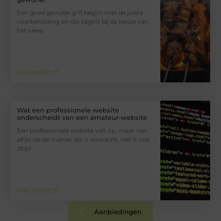
Een goed gevulde grill begint met de juiste
voorbereiding, en die begint bij de keuze van
het vlees.
Lees verder ➜
Wat een professionele website
onderscheidt van een amateur-website
Een professionele website valt op, maar niet
altijd op de manier die u verwacht. Het is niet
altijd
Lees verder ➜
Aanbiedingen