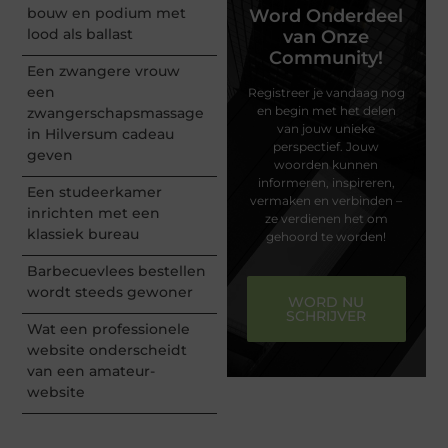
bouw en podium met
Word Onderdeel
lood als ballast
van Onze
Community!
Een zwangere vrouw
een
Registreer je vandaag nog
en begin met het delen
zwangerschapsmassage
van jouw unieke
in Hilversum cadeau
perspectief. Jouw
geven
woorden kunnen
informeren, inspireren,
Een studeerkamer
vermaken en verbinden –
inrichten met een
ze verdienen het om
klassiek bureau
gehoord te worden!
Barbecuevlees bestellen
wordt steeds gewoner
WORD NU
SCHRIJVER
Wat een professionele
website onderscheidt
van een amateur-
website