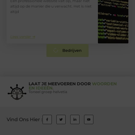
Een professionele website valt op, maar niet
altijd op de manier die u verwacht. Het is niet
altijd
Lees verder ➜
Bedrijven
LAAT JE MEEVOEREN DOOR
WOORDEN
EN IDEEËN.
Toneel groep helvetia
Vind Ons Hier :