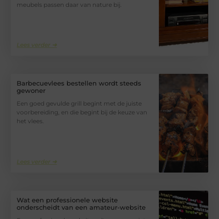
meubels passen daar van nature bij.
Lees verder ➜
Barbecuevlees bestellen wordt steeds
gewoner
Een goed gevulde grill begint met de juiste
voorbereiding, en die begint bij de keuze van
het vlees.
Lees verder ➜
Wat een professionele website
onderscheidt van een amateur-website