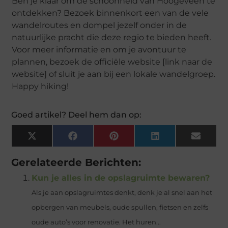
Ben je klaar om de schoonheid van Hoogeveen te
ontdekken? Bezoek binnenkort een van de vele
wandelroutes en dompel jezelf onder in de
natuurlijke pracht die deze regio te bieden heeft.
Voor meer informatie en om je avontuur te
plannen, bezoek de officiële website [link naar de
website] of sluit je aan bij een lokale wandelgroep.
Happy hiking!
Goed artikel? Deel hem dan op:
X
Facebook
Pinterest
LinkedIn
Email
(Twitter)
Gerelateerde Berichten:
Kun je alles in de opslagruimte bewaren?
Als je aan opslagruimtes denkt, denk je al snel aan het
opbergen van meubels, oude spullen, fietsen en zelfs
oude auto’s voor renovatie. Het huren...