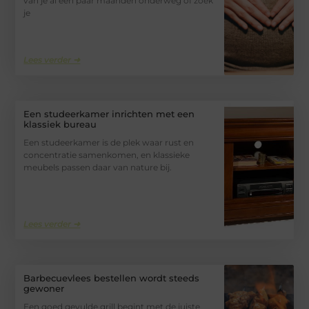
van je al een paar maanden onderweg of zoek
je
Lees verder ➜
Een studeerkamer inrichten met een
klassiek bureau
Een studeerkamer is de plek waar rust en
concentratie samenkomen, en klassieke
meubels passen daar van nature bij.
Lees verder ➜
Barbecuevlees bestellen wordt steeds
gewoner
Een goed gevulde grill begint met de juiste