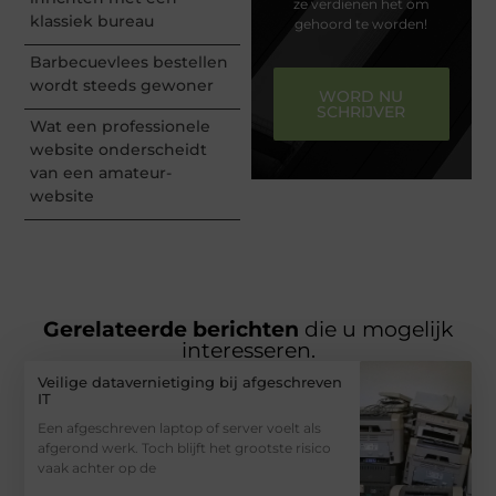
ze verdienen het om
klassiek bureau
gehoord te worden!
Barbecuevlees bestellen
wordt steeds gewoner
WORD NU
SCHRIJVER
Wat een professionele
website onderscheidt
van een amateur-
website
Gerelateerde berichten
die u mogelijk
interesseren.
Veilige datavernietiging bij afgeschreven
IT
Een afgeschreven laptop of server voelt als
afgerond werk. Toch blijft het grootste risico
vaak achter op de