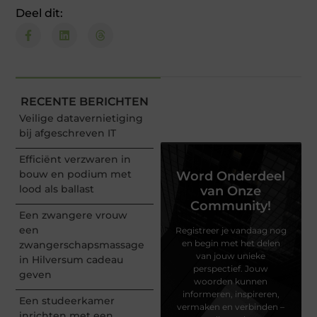
Deel dit:
RECENTE BERICHTEN
Veilige datavernietiging
bij afgeschreven IT
Efficiënt verzwaren in
bouw en podium met
Word Onderdeel
lood als ballast
van Onze
Community!
Een zwangere vrouw
een
Registreer je vandaag nog
en begin met het delen
zwangerschapsmassage
van jouw unieke
in Hilversum cadeau
perspectief. Jouw
geven
woorden kunnen
informeren, inspireren,
Een studeerkamer
vermaken en verbinden –
inrichten met een