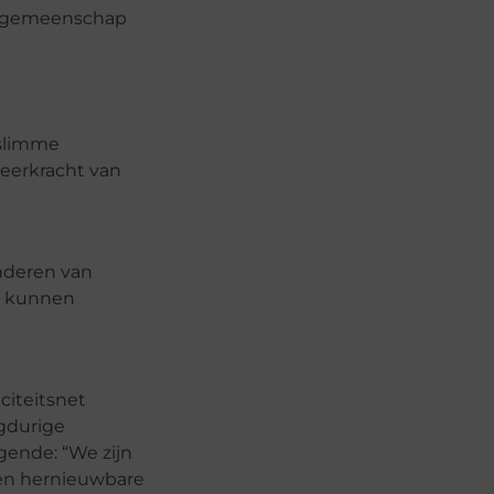
de gemeenschap
 slimme
eerkracht van
nderen van
en kunnen
citeitsnet
ngdurige
gende: “We zijn
 en hernieuwbare