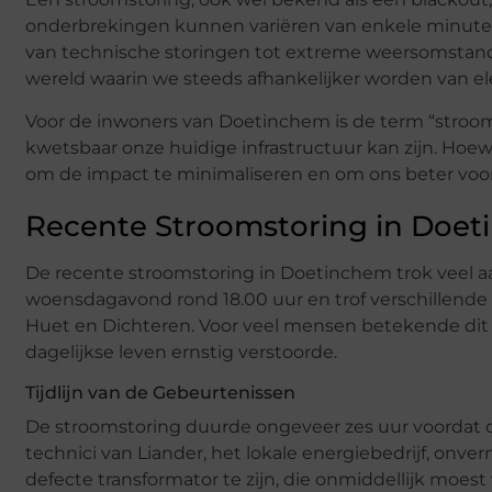
onderbrekingen kunnen variëren van enkele minuten 
van technische storingen tot extreme weersomstandi
wereld waarin we steeds afhankelijker worden van elek
Voor de inwoners van Doetinchem is de term “stroom
kwetsbaar onze huidige infrastructuur kan zijn. Hoe
om de impact te minimaliseren en om ons beter voor
Recente Stroomstoring in Doe
De recente stroomstoring in Doetinchem trok veel
woensdagavond rond 18.00 uur en trof verschillend
Huet en Dichteren. Voor veel mensen betekende dit d
dagelijkse leven ernstig verstoorde.
Tijdlijn van de Gebeurtenissen
De stroomstoring duurde ongeveer zes uur voordat de
technici van Liander, het lokale energiebedrijf, onv
defecte transformator te zijn, die onmiddellijk moes