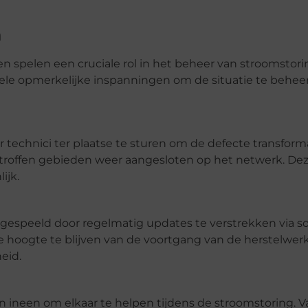
n
en spelen een cruciale rol in het beheer van stroomstori
le opmerkelijke inspanningen om de situatie te beheer
or technici ter plaatse te sturen om de defecte transform
offen gebieden weer aangesloten op het netwerk. Deze
ijk.
espeeld door regelmatig updates te verstrekken via so
de hoogte te blijven van de voortgang van de herstelw
eid.
n ineen om elkaar te helpen tijdens de stroomstoring. 