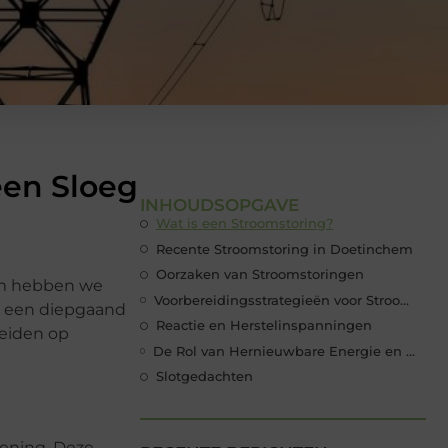
een Sloeg
INHOUDSOPGAVE
Wat is een Stroomstoring?
Recente Stroomstoring in Doetinchem
Oorzaken van Stroomstoringen
hem hebben we
Voorbereidingsstrategieën voor Stroomstoringen
dt een diepgaand
Reactie en Herstelinspanningen
reiden op
De Rol van Hernieuwbare Energie en Slimme Netwerken
Slotgedachten
iening. Deze