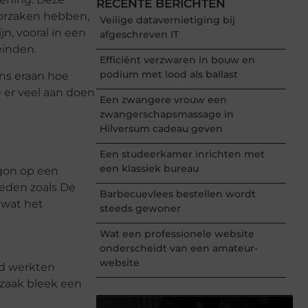
RECENTE BERICHTEN
oorzaken hebben,
Veilige datavernietiging bij
, vooral in een
afgeschreven IT
einden.
Efficiënt verzwaren in bouw en
podium met lood als ballast
ns eraan hoe
 er veel aan doen
Een zwangere vrouw een
zwangerschapsmassage in
Hilversum cadeau geven
Een studeerkamer inrichten met
een klassiek bureau
gon op een
eden zoals De
Barbecuevlees bestellen wordt
 wat het
steeds gewoner
Wat een professionele website
onderscheidt van een amateur-
website
jd werkten
rzaak bleek een