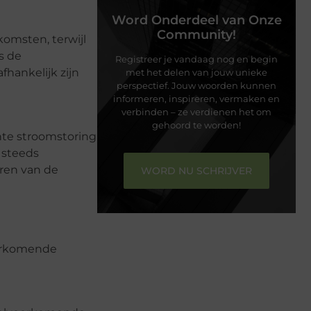
Word Onderdeel van Onze
Community!
komsten, terwijl
s de
Registreer je vandaag nog en begin
hankelijk zijn
met het delen van jouw unieke
perspectief. Jouw woorden kunnen
informeren, inspireren, vermaken en
verbinden – ze verdienen het om
gehoord te worden!
ente stroomstoring
 steeds
ren van de
WORD NU SCHRIJVER
oorkomende