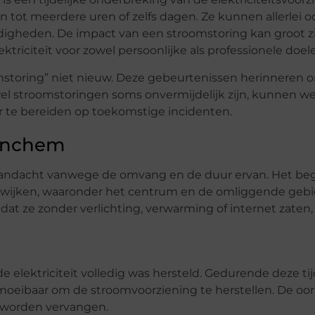
tot meerdere uren of zelfs dagen. Ze kunnen allerlei 
gheden. De impact van een stroomstoring kan groot zijn
triciteit voor zowel persoonlijke als professionele doel
storing” niet nieuw. Deze gebeurtenissen herinneren o
wel stroomstoringen soms onvermijdelijk zijn, kunnen we
 te bereiden op toekomstige incidenten.
tinchem
 aandacht vanwege de omvang en de duur ervan. Het be
e wijken, waaronder het centrum en de omliggende gebi
at ze zonder verlichting, verwarming of internet zaten,
 elektriciteit volledig was hersteld. Gedurende deze ti
ermoeibaar om de stroomvoorziening te herstellen. De oo
t worden vervangen.