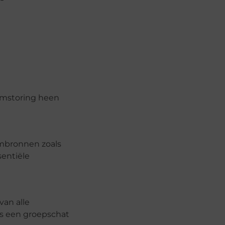
oomstoring heen
ombronnen zoals
entiële
van alle
ls een groepschat