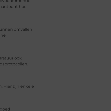
veelvoorkomende
 aantoont hoe
 kunnen omvallen
che
aratuur ook
dsprotocollen.
 Hier zijn enkele
 goed