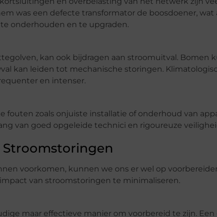
 kortsluitingen en overbelasting van het netwerk zijn 
chem was een defecte transformator de boosdoener, wat
d te onderhouden en te upgraden.
ttegolven, kan ook bijdragen aan stroomuitval. Bomen
wval kan leiden tot mechanische storingen. Klimatologis
equenter en intenser.
outen zoals onjuiste installatie of onderhoud van app
ng van goed opgeleide technici en rigoureuze veilighei
r Stroomstoringen
nnen voorkomen, kunnen we ons er wel op voorbereiden.
 impact van stroomstoringen te minimaliseren.
ige maar effectieve manier om voorbereid te zijn. Een