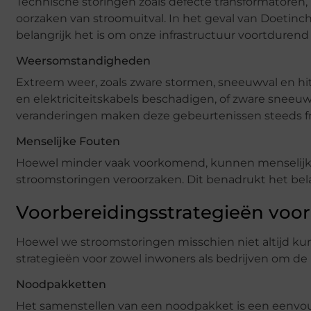
Technische storingen zoals defecte transformatoren,
oorzaken van stroomuitval. In het geval van Doetin
belangrijk het is om onze infrastructuur voortduren
Weersomstandigheden
Extreem weer, zoals zware stormen, sneeuwval en hi
en elektriciteitskabels beschadigen, of zware sneeu
veranderingen maken deze gebeurtenissen steeds fr
Menselijke Fouten
Hoewel minder vaak voorkomend, kunnen menselijke f
stroomstoringen veroorzaken. Dit benadrukt het bela
Voorbereidingsstrategieën voo
Hoewel we stroomstoringen misschien niet altijd ku
strategieën voor zowel inwoners als bedrijven om de
Noodpakketten
Het samenstellen van een noodpakket is een eenvoud