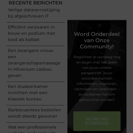
RECENTE BERICHTEN
Veilige datavernietiging
bij afgeschreven IT
Efficiënt verzwaren in
bouw en podium met
Word Onderdeel
lood als ballast
van Onze
Community!
Een zwangere vrouw
een
Registreer je vandaag nog
en begin met het delen
zwangerschapsmassage
van jouw unieke
in Hilversum cadeau
perspectief. Jouw
geven
woorden kunnen
informeren, inspireren,
Een studeerkamer
vermaken en verbinden –
inrichten met een
ze verdienen het om
klassiek bureau
gehoord te worden!
Barbecuevlees bestellen
wordt steeds gewoner
WORD NU
SCHRIJVER
Wat een professionele