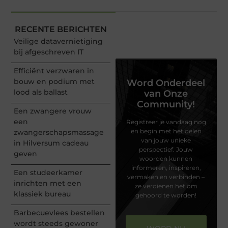
RECENTE BERICHTEN
Veilige datavernietiging
bij afgeschreven IT
Efficiënt verzwaren in
bouw en podium met
Word Onderdeel
lood als ballast
van Onze
Community!
Een zwangere vrouw
een
Registreer je vandaag nog
en begin met het delen
zwangerschapsmassage
van jouw unieke
in Hilversum cadeau
perspectief. Jouw
geven
woorden kunnen
informeren, inspireren,
Een studeerkamer
vermaken en verbinden –
inrichten met een
ze verdienen het om
klassiek bureau
gehoord te worden!
Barbecuevlees bestellen
wordt steeds gewoner