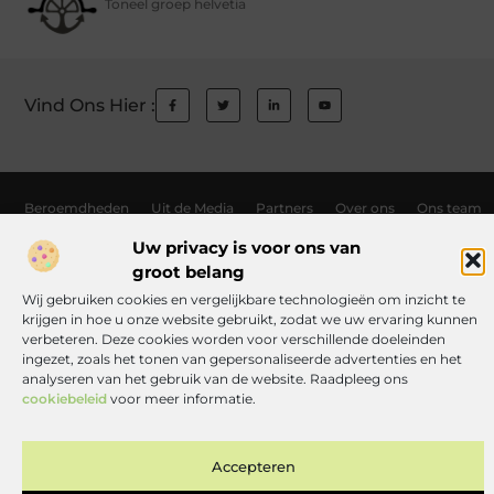
Toneel groep helvetia
Vind Ons Hier :
Beroemdheden
Uit de Media
Partners
Over ons
Ons team
Contact
Auteur worden
Website index
Cookiebeleid (EU)
Uw privacy is voor ons van
groot belang
Links kopen Nederland: wat jij moet weten voordat je de knoop doorhak
Wij gebruiken cookies en vergelijkbare technologieën om inzicht te
Manieren om geld te verdienen met jouw website: zo haal je er alles uit
krijgen in hoe u onze website gebruikt, zodat we uw ervaring kunnen
verbeteren. Deze cookies worden voor verschillende doeleinden
ingezet, zoals het tonen van gepersonaliseerde advertenties en het
analyseren van het gebruik van de website. Raadpleeg ons
www.toneelgroephelvetia.nl.
All Rights Reserved © 2025
cookiebeleid
voor meer informatie.
Accepteren