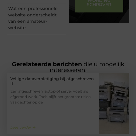
WORD NU
SCHRIJVER
Wat een professionele
website onderscheidt
van een amateur-
website
Gerelateerde berichten
die u mogelijk
interesseren.
Veilige datavernietiging bij afgeschreven
IT
Een afgeschreven laptop of server voelt als
afgerond werk. Toch blijft het grootste risico
vaak achter op de
Lees verder ➜