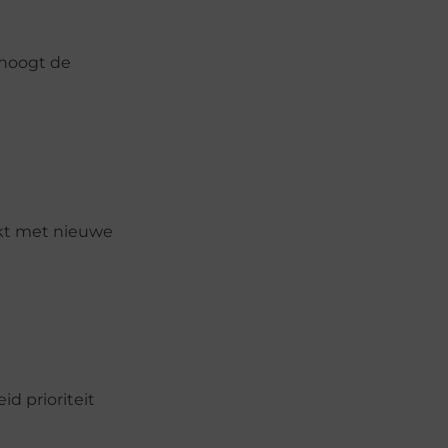
rhoogt de
rkt met nieuwe
id prioriteit