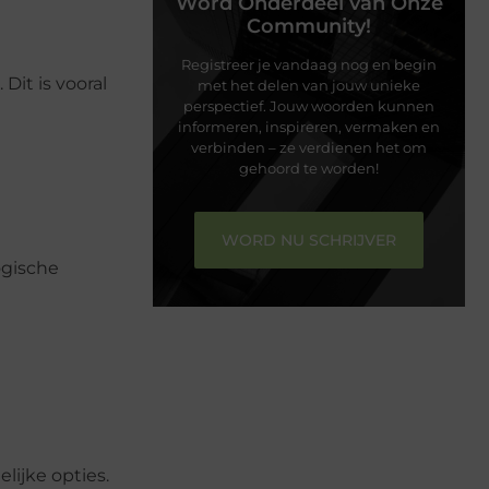
Word Onderdeel van Onze
Community!
Registreer je vandaag nog en begin
Dit is vooral
met het delen van jouw unieke
perspectief. Jouw woorden kunnen
informeren, inspireren, vermaken en
verbinden – ze verdienen het om
gehoord te worden!
WORD NU SCHRIJVER
ogische
lijke opties.