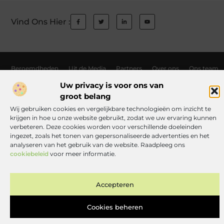
Vind Ons Hier :
Beroemdheden
Uit de Media
Partners
Over ons
Ons team
Contact
Auteur worden
Website index
Cookiebeleid (EU)
Uw privacy is voor ons van
groot belang
Links kopen Nederland: wat jij moet weten voordat je de knoop doorhak
Wij gebruiken cookies en vergelijkbare technologieën om inzicht te
Manieren om geld te verdienen met jouw website: zo haal je er alles uit
krijgen in hoe u onze website gebruikt, zodat we uw ervaring kunnen
verbeteren. Deze cookies worden voor verschillende doeleinden
ingezet, zoals het tonen van gepersonaliseerde advertenties en het
analyseren van het gebruik van de website. Raadpleeg ons
www.toneelgroephelvetia.nl.
All Rights Reserved © 2025
cookiebeleid
voor meer informatie.
Accepteren
Cookies beheren