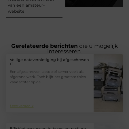
van een amateur-
website
Gerelateerde berichten
die u mogelijk
interesseren.
Veilige datavernietiging bij afgeschreven
IT
Een afgeschreven laptop of server voelt als
afgerond werk. Toch blijft het grootste risico
vaak achter op de
Lees verder ➜
Efficiënt verzwaren in bouw en podium