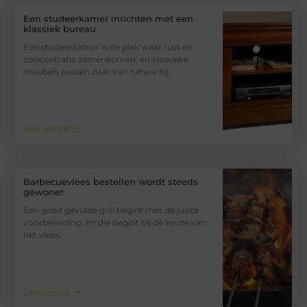
Een studeerkamer inrichten met een
klassiek bureau
Een studeerkamer is de plek waar rust en
concentratie samenkomen, en klassieke
meubels passen daar van nature bij.
Lees verder ➜
Barbecuevlees bestellen wordt steeds
gewoner
Een goed gevulde grill begint met de juiste
voorbereiding, en die begint bij de keuze van
het vlees.
Lees verder ➜