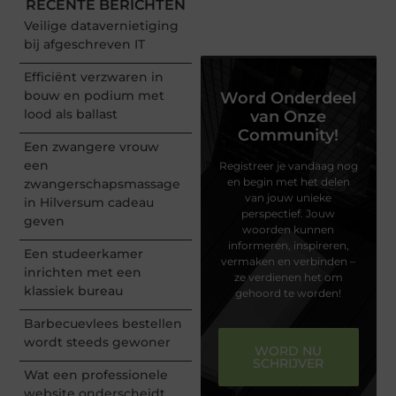
RECENTE BERICHTEN
Veilige datavernietiging
bij afgeschreven IT
Efficiënt verzwaren in
bouw en podium met
Word Onderdeel
lood als ballast
van Onze
Community!
Een zwangere vrouw
een
Registreer je vandaag nog
en begin met het delen
zwangerschapsmassage
van jouw unieke
in Hilversum cadeau
perspectief. Jouw
geven
woorden kunnen
informeren, inspireren,
Een studeerkamer
vermaken en verbinden –
inrichten met een
ze verdienen het om
klassiek bureau
gehoord te worden!
Barbecuevlees bestellen
wordt steeds gewoner
WORD NU
SCHRIJVER
Wat een professionele
website onderscheidt