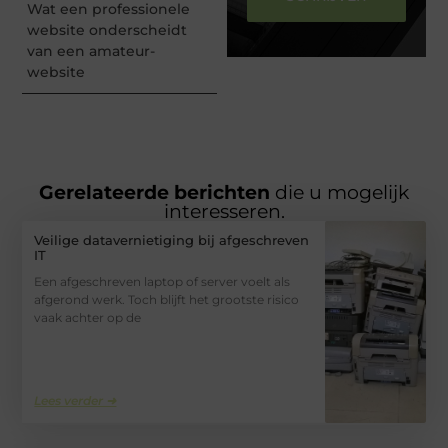
Wat een professionele
website onderscheidt
van een amateur-
website
Gerelateerde berichten
die u mogelijk
interesseren.
Veilige datavernietiging bij afgeschreven
IT
Een afgeschreven laptop of server voelt als
afgerond werk. Toch blijft het grootste risico
vaak achter op de
Lees verder ➜