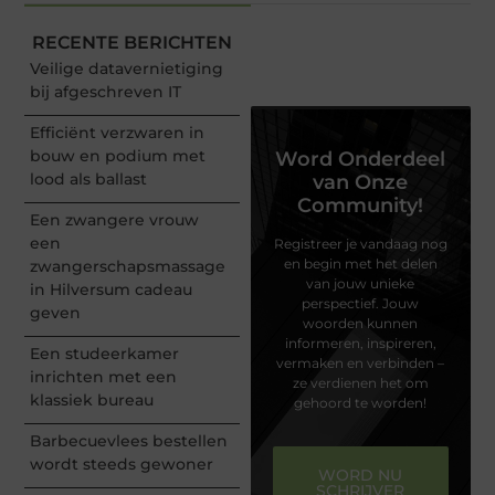
RECENTE BERICHTEN
Veilige datavernietiging
bij afgeschreven IT
Efficiënt verzwaren in
bouw en podium met
Word Onderdeel
lood als ballast
van Onze
Community!
Een zwangere vrouw
een
Registreer je vandaag nog
en begin met het delen
zwangerschapsmassage
van jouw unieke
in Hilversum cadeau
perspectief. Jouw
geven
woorden kunnen
informeren, inspireren,
Een studeerkamer
vermaken en verbinden –
inrichten met een
ze verdienen het om
klassiek bureau
gehoord te worden!
Barbecuevlees bestellen
wordt steeds gewoner
WORD NU
SCHRIJVER