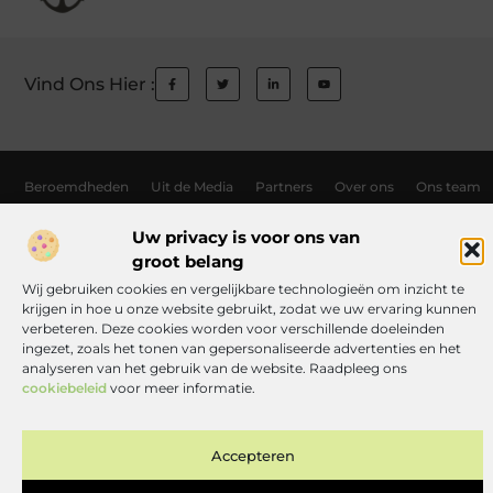
Vind Ons Hier :
Beroemdheden
Uit de Media
Partners
Over ons
Ons team
Contact
Auteur worden
Website index
Cookiebeleid (EU)
Uw privacy is voor ons van
Links kopen Nederland: wat jij moet weten voordat je de knoop doorhak
groot belang
Manieren om geld te verdienen met jouw website: zo haal je er alles uit
Wij gebruiken cookies en vergelijkbare technologieën om inzicht te
krijgen in hoe u onze website gebruikt, zodat we uw ervaring kunnen
verbeteren. Deze cookies worden voor verschillende doeleinden
ingezet, zoals het tonen van gepersonaliseerde advertenties en het
www.toneelgroephelvetia.nl.
All Rights Reserved © 2025
analyseren van het gebruik van de website. Raadpleeg ons
cookiebeleid
voor meer informatie.
Accepteren